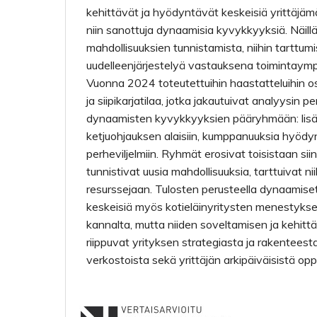
kehittävät ja hyödyntävät keskeisiä yrittäjämäi
niin sanottuja dynaamisia kyvykkyyksiä. Näill
mahdollisuuksien tunnistamista, niihin tarttumi
uudelleenjärjestelyä vastauksena toimintaymp
Vuonna 2024 toteutettuihin haastatteluihin osa
ja siipikarjatilaa, jotka jakautuivat analyysin p
dynaamisten kyvykkyyksien pääryhmään: lisäar
ketjuohjauksen alaisiin, kumppanuuksia hyödynt
perheviljelmiin. Ryhmät erosivat toisistaan siin
tunnistivat uusia mahdollisuuksia, tarttuivat niih
resurssejaan. Tulosten perusteella dynaamis
keskeisiä myös kotieläinyritysten menestyks
kannalta, mutta niiden soveltamisen ja kehitt
riippuvat yrityksen strategiasta ja rakenteest
verkostoista sekä yrittäjän arkipäiväisistä op