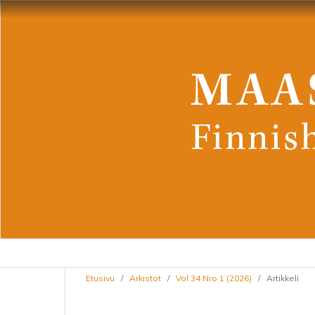
Etusivu
/
Arkistot
/
Vol 34 Nro 1 (2026)
/
Artikkeli