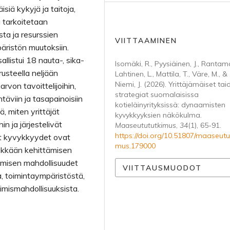
siä kykyjä ja taitoja,
ä tarkoitetaan
sta ja resurssien
VIITTAAMINEN
äristön muutoksiin.
llistui 18 nauta-, sika-
Isomäki, R., Pyysiäinen, J., Rantam
erusteella neljään
Lahtinen, L., Mattila, T., Väre, M., &
Niemi, J. (2026). Yrittäjämäiset tai
von tavoittelijoihin,
strategiat suomalaisissa
äviin ja tasapainoisiin
kotieläinyrityksissä: dynaamisten
ä, miten yrittäjät
kyvykkyyksien näkökulma.
in ja järjestelivät
Maaseutututkimus
,
34
(1), 65-91.
https://doi.org/10.51807/maaseutu
et kyvykkyydet ovat
mus.179000
ekkään kehittämisen
ämisen mahdollisuudet
VIITTAUSMUODOT
a, toimintaympäristöstä,
pimismahdollisuuksista.