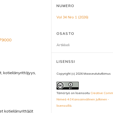
NUMERO
Vol 34 Nro 1 (2026)
OSASTO
179000
Artikkeli
LISENSSI
 kotieläinyrittäjyys,
Copyright (c) 2026 Maaseutututkimus
Tämä työ on lisensoitu
Creative Com
Nimeä 4.0 Kansainvälinen Julkinen -
lisenssillä
.
 kotieläinyrittäjät