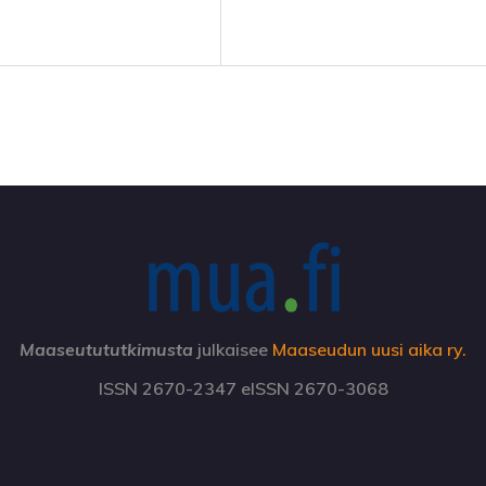
Maaseutututkimusta
julkaisee
Maaseudun uusi aika ry.
ISSN 2670-2347 eISSN 2670-3068