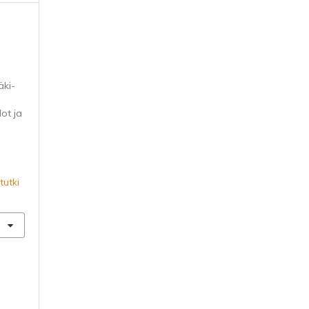
äki-
dot ja
tutki