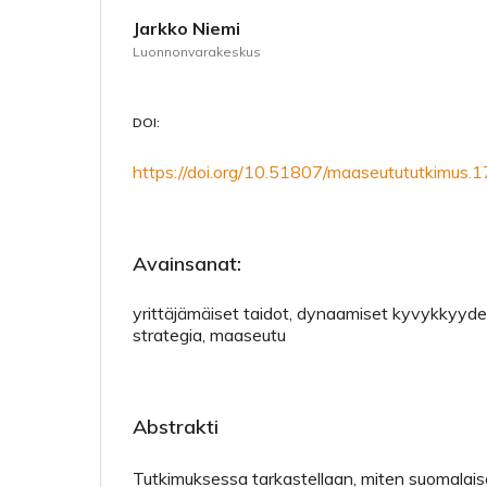
Jarkko Niemi
Luonnonvarakeskus
DOI:
https://doi.org/10.51807/maaseutututkimus.
Avainsanat:
yrittäjämäiset taidot, dynaamiset kyvykkyydet,
strategia, maaseutu
Abstrakti
Tutkimuksessa tarkastellaan, miten suomalaiset