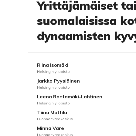
Yrittäjämäiset ta
suomalaisissa kot
dynaamisten kyv
Riina Isomäki
Helsingin yliopisto
Jarkko Pyysiäinen
Helsingin yliopisto
Leena Rantamäki-Lahtinen
Helsingin yliopisto
Tiina Mattila
Luonnonvarakeskus
Minna Väre
Luonnonvarakeskus