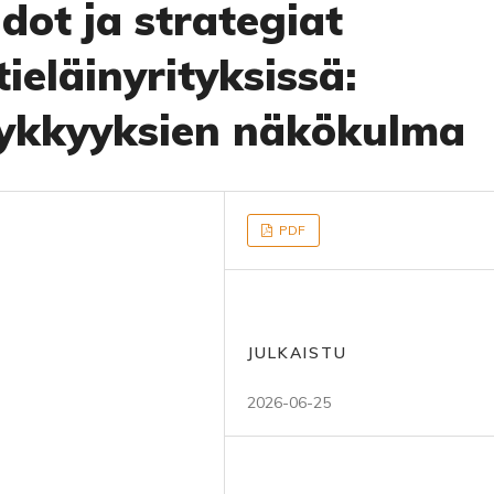
idot ja strategiat
ieläinyrityksissä:
ykkyyksien näkökulma
PDF
JULKAISTU
2026-06-25