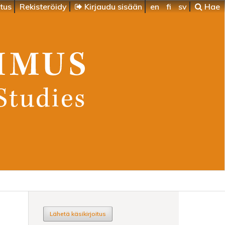
itus
Rekisteröidy
Kirjaudu sisään
en
fi
sv
Hae
Lähetä käsikirjoitus