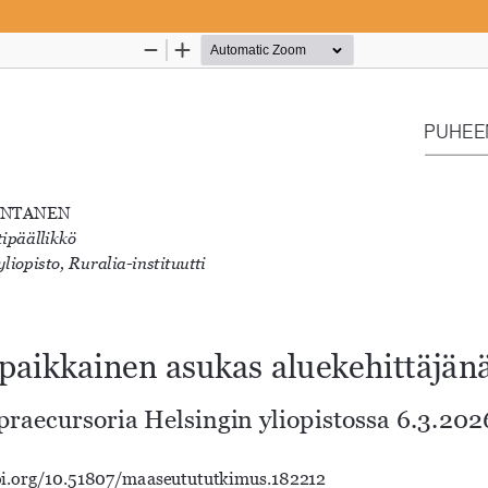
Palvelua ylläpitää
Tieteellisten seurain valtuuskun