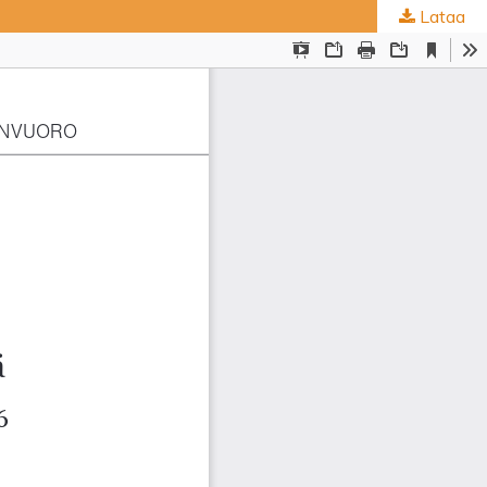
Lataa
ta
.