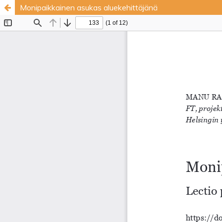
Monipaikkainen asukas aluekehittäjänä