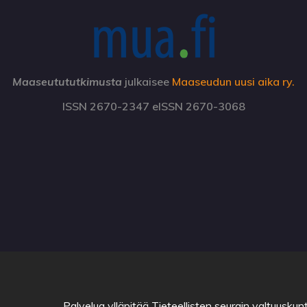
Maaseutututkimusta
julkaisee
Maaseudun uusi aika ry.
ISSN 2670-2347 eISSN 2670-3068
Palvelua ylläpitää
Tieteellisten seurain valtuuskun