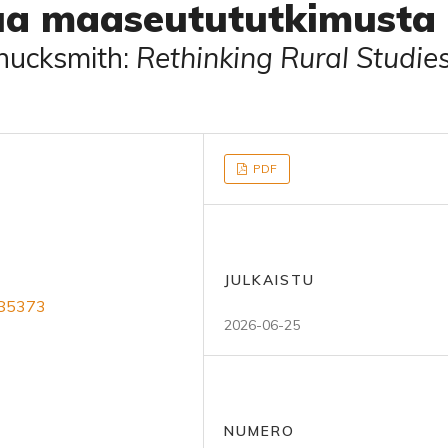
tua maaseutututkimusta
hucksmith:
Rethinking Rural Studies
PDF
JULKAISTU
185373
2026-06-25
NUMERO