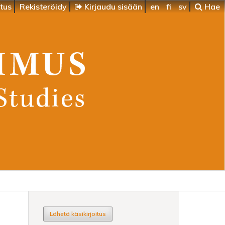
itus
Rekisteröidy
Kirjaudu sisään
en
fi
sv
Hae
Lähetä käsikirjoitus