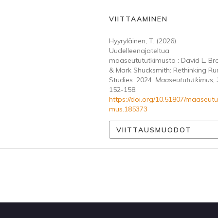
VIITTAAMINEN
Hyyryläinen, T. (2026).
Uudelleenajateltua
maaseutututkimusta : David L. B
& Mark Shucksmith: Rethinking Ru
Studies. 2024.
Maaseutututkimus
,
152-158.
https://doi.org/10.51807/maaseutu
mus.185373
VIITTAUSMUODOT