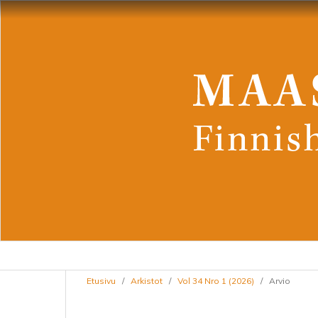
Etusivu
/
Arkistot
/
Vol 34 Nro 1 (2026)
/
Arvio