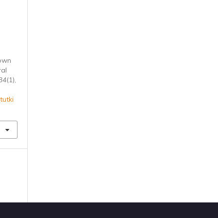
rown
ral
34
(1),
tutki