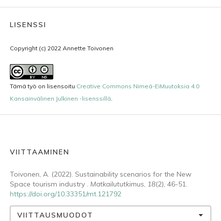
LISENSSI
Copyright (c) 2022 Annette Toivonen
Tämä työ on lisensoitu
Creative Commons Nimeä-EiMuutoksia 4.0
Kansainvälinen Julkinen -lisenssillä
.
VIITTAAMINEN
Toivonen, A. (2022). Sustainability scenarios for the New
Space tourism industry .
Matkailututkimus
,
18
(2), 46-51.
https://doi.org/10.33351/mt.121792
VIITTAUSMUODOT