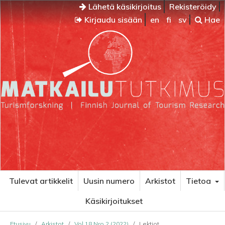
Lähetä käsikirjoitus
Rekisteröidy
Kirjaudu sisään
en
fi
sv
Hae
Tulevat artikkelit
Uusin numero
Arkistot
Tietoa
Käsikirjoitukset
Etusivu
/
Arkistot
/
Vol 18 Nro 2 (2022)
/
Lektiot