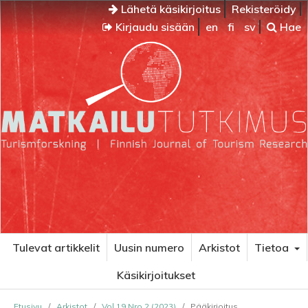
Lähetä käsikirjoitus
Rekisteröidy
Kirjaudu sisään
en
fi
sv
Hae
Tulevat artikkelit
Uusin numero
Arkistot
Tietoa
Käsikirjoitukset
Etusivu
/
Arkistot
/
Vol 19 Nro 2 (2023)
/
Pääkirjoitus