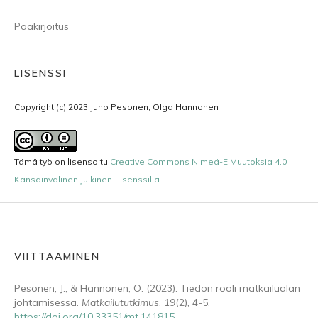
Pääkirjoitus
LISENSSI
Copyright (c) 2023 Juho Pesonen, Olga Hannonen
Tämä työ on lisensoitu
Creative Commons Nimeä-EiMuutoksia 4.0
Kansainvälinen Julkinen -lisenssillä
.
VIITTAAMINEN
Pesonen, J., & Hannonen, O. (2023). Tiedon rooli matkailualan
johtamisessa.
Matkailututkimus
,
19
(2), 4-5.
https://doi.org/10.33351/mt.141815