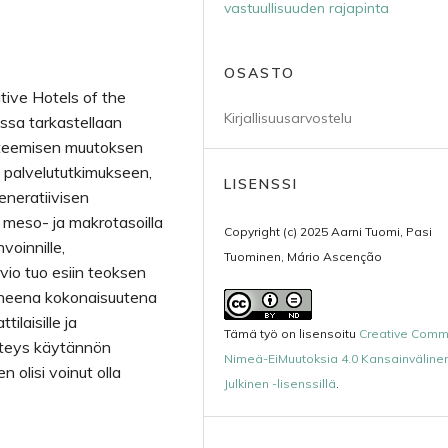
vastuullisuuden rajapinta
OSASTO
tive Hotels of the
Kirjallisuusarvostelu
ossa tarkastellaan
 systeemisen muutoksen
n palvelututkimukseen,
LISENSSI
eneratiivisen
, meso- ja makrotasoilla
Copyright (c) 2025 Aarni Tuomi, Pasi
voinnille,
Tuominen, Mário Ascenção
rvio tuo esiin teoksen
tuneena kokonaisuutena
ilaisille ja
Tämä työ on lisensoitu
Creative Com
yhteys käytännön
Nimeä-EiMuutoksia 4.0 Kansainväline
n olisi voinut olla
Julkinen -lisenssillä
.