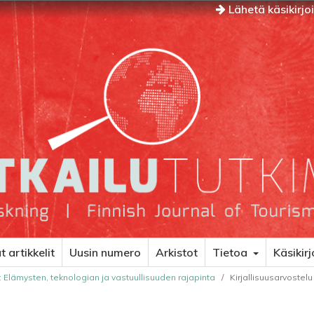
Lähetä käsikirjo
 artikkelit
Uusin numero
Arkistot
Tietoa
Käsikirj
 Elämysten, teknologian ja vastuullisuuden rajapinta
/
Kirjallisuusarvostelu