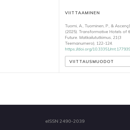
VIITTAAMINEN
Tuomi, A., Tuominen, P., & Ascenç
(2025). Transformative Hotels of 
Future.
Matkailututkimus
,
21
(3
Teemanumero), 122-124.
https://doi.org/10.33351/mt.17793
VIITTAUSMUODOT
eISSN 2490-2039