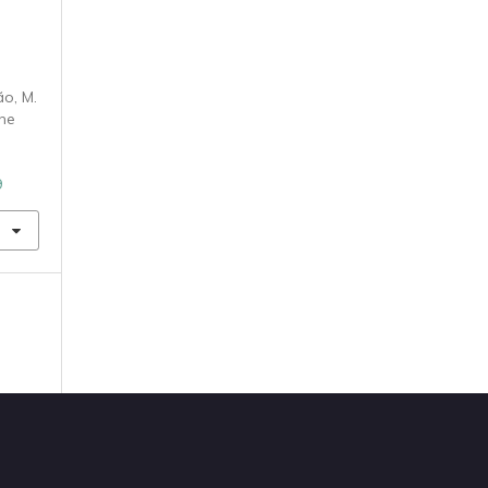
ão, M.
the
9