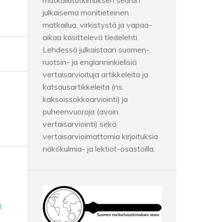
matkailututkimuksen seuran
julkaisema monitieteinen
matkailua, virkistystä ja vapaa-
aikaa käsittelevä tiedelehti.
Lehdessä julkaistaan suomen-,
ruotsin- ja englanninkielisiä
vertaisarvioituja artikkeleita ja
katsausartikkeleita (ns.
kaksoissokkoarviointi) ja
puheenvuoroja (avoin
vertaisarviointi) sekä
vertaisarvioimattomia kirjoituksia
näkökulmia- ja lektiot-osastoilla.
: