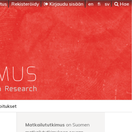
itus
Rekisteröidy
Kirjaudu sisään
en
fi
sv
Hae
oitukset
Matkailututkimus
on Suomen