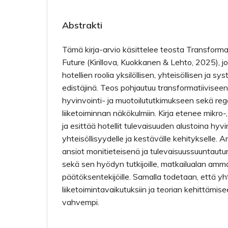
Abstrakti
Tämä kirja-arvio käsittelee teosta Transforma
Future (Kirillova, Kuokkanen & Lehto, 2025), j
hotellien roolia yksilöllisen, yhteisöllisen ja
edistäjinä. Teos pohjautuu transformatiivisee
hyvinvointi- ja muotoilututkimukseen sekä reg
liiketoiminnan näkökulmiin. Kirja etenee mikro-
ja esittää hotellit tulevaisuuden alustoina hyvin
yhteisöllisyydelle ja kestävälle kehitykselle. A
ansiot monitieteisenä ja tulevaisuussuuntau
sekä sen hyödyn tutkijoille, matkailualan ammatt
päätöksentekijöille. Samalla todetaan, että 
liiketoimintavaikutuksiin ja teorian kehittämisee
vahvempi.