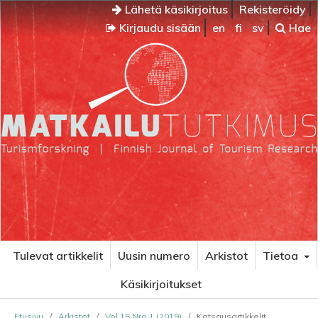
Lähetä käsikirjoitus
Rekisteröidy
Kirjaudu sisään
en
fi
sv
Hae
Tulevat artikkelit
Uusin numero
Arkistot
Tietoa
Käsikirjoitukset
Etusivu
/
Arkistot
/
Vol 15 Nro 1 (2019)
/
Katsausartikkelit