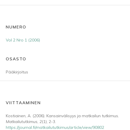
NUMERO
Vol 2 Nro 1 (2006)
OSASTO
Pääkirjoitus
VIITTAAMINEN
Kostiainen, A. (2006). Kansainvälisyys ja matkailun tutkimus.
Matkailututkimus
,
2
(1), 2-3.
https://journal.fi/matkailututkimus/article/view/90802