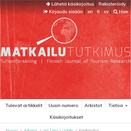
Lähetä käsikirjoitus
Rekisteröidy
Kirjaudu sisään
en
fi
sv
Hae
Tulevat artikkelit
Uusin numero
Arkistot
Tietoa
Käsikirjoitukset
Etusivu
/
Arkistot
/
Vol 2 Nro 1 (2006)
/
Pääkirjoitus