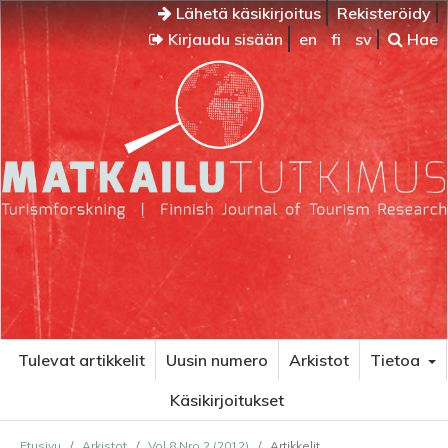
Lähetä käsikirjoitus
Rekisteröidy
Kirjaudu sisään
en
fi
sv
Hae
Tulevat artikkelit
Uusin numero
Arkistot
Tietoa
Käsikirjoitukset
Etusivu
/
Arkistot
/
Vol 8 Nro 2 (2012)
/
Artikkelit