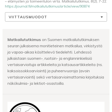
– elämysten ja toimeentulon virta.
Matkailututkimus
,
8
(2), 7-22.
https://journal.fi/matkailututkimus/article/view/90874
VIITTAUSMUODOT
Matkailututkimus
on Suomen matkailututkimuksen
seuran julkaisema monitieteinen matkailua, virkistystä
ja vapaa-aikaa käsittelevä tiedelehti. Lehdessä
julkaistaan suomen-, ruotsin- ja englanninkielisiä
vertaisarvioituja artikkeleita ja katsausartikkeleita (ns.
kaksoissokkoarviointi) ja puheenvuoroja (avoin
vertaisarviointi) sekä vertaisarvioimattomia kirjoituksia
näkökulmia- ja lektiot-osastoilla.