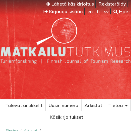
Lähetä käsikirjoitus
Rekisteröidy
Kirjaudu sisään
en
fi
sv
Hae
Tulevat artikkelit
Uusin numero
Arkistot
Tietoa
Käsikirjoitukset
Etusivu
/
Arkistot
/