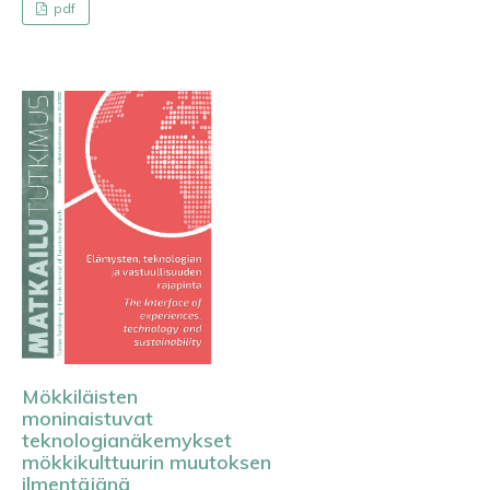
pdf
Mökkiläisten
moninaistuvat
teknologianäkemykset
mökkikulttuurin muutoksen
ilmentäjänä