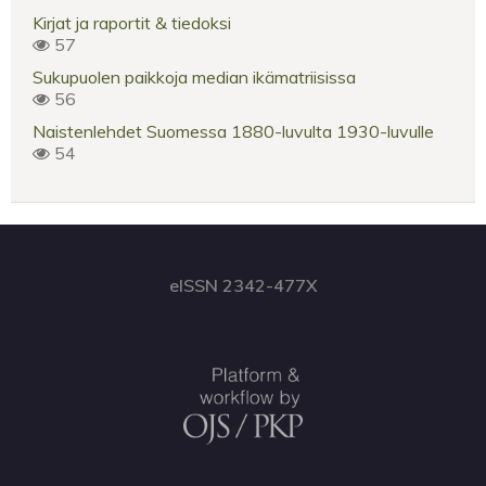
Kirjat ja raportit & tiedoksi
57
Sukupuolen paikkoja median ikämatriisissa
56
Naistenlehdet Suomessa 1880-luvulta 1930-luvulle
54
eISSN 2342-477X