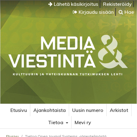
Lähetä käsikirjoitus
Rekisteröidy
Kirjaudu sisään
Hae
Etusivu
Ajankohtaista
Uusin numero
Arkistot
Tietoa
Mevi ry
Etusivu
/
Tietoa Open Journal Systems -järjestelmästä