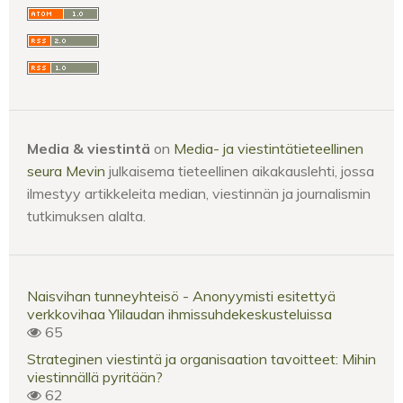
Media & viestintä
on
Media- ja viestintätieteellinen
seura Mevin
julkaisema tieteellinen aikakauslehti, jossa
ilmestyy artikkeleita median, viestinnän ja journalismin
tutkimuksen alalta.
Naisvihan tunneyhteisö - Anonyymisti esitettyä
verkkovihaa Ylilaudan ihmissuhdekeskusteluissa
65
Strateginen viestintä ja organisaation tavoitteet: Mihin
viestinnällä pyritään?
62