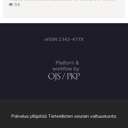
54
eISSN 2342-477X
Palvelua ylläpitää
Tieteellisten seurain valtuuskunta
.