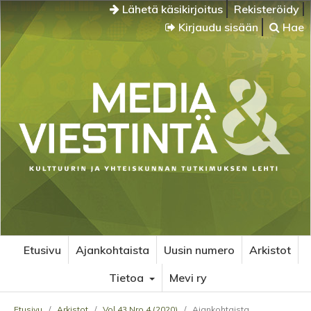
Lähetä käsikirjoitus
Rekisteröidy
Kirjaudu sisään
Hae
Etusivu
Ajankohtaista
Uusin numero
Arkistot
Tietoa
Mevi ry
Etusivu
/
Arkistot
/
Vol 43 Nro 4 (2020)
/
Ajankohtaista