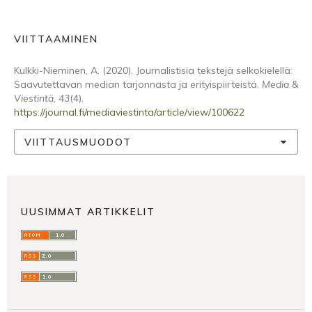
VIITTAAMINEN
Kulkki-Nieminen, A. (2020). Journalistisia tekstejä selkokielellä:
Saavutettavan median tarjonnasta ja erityispiirteistä.
Media &
Viestintä
,
43
(4).
https://journal.fi/mediaviestinta/article/view/100622
VIITTAUSMUODOT
UUSIMMAT ARTIKKELIT