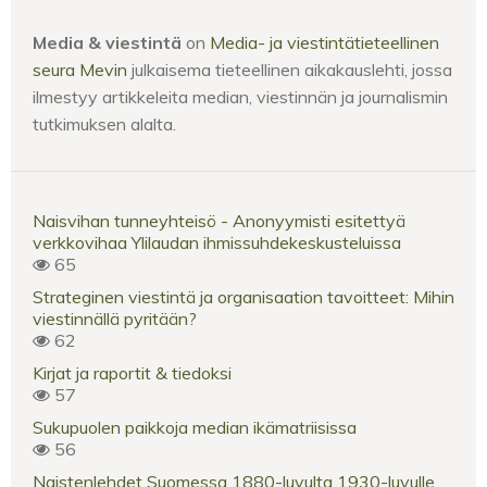
Media & viestintä
on
Media- ja viestintätieteellinen
seura Mevin
julkaisema tieteellinen aikakauslehti, jossa
ilmestyy artikkeleita median, viestinnän ja journalismin
tutkimuksen alalta.
Naisvihan tunneyhteisö - Anonyymisti esitettyä
verkkovihaa Ylilaudan ihmissuhdekeskusteluissa
65
Strateginen viestintä ja organisaation tavoitteet: Mihin
viestinnällä pyritään?
62
Kirjat ja raportit & tiedoksi
57
Sukupuolen paikkoja median ikämatriisissa
56
Naistenlehdet Suomessa 1880-luvulta 1930-luvulle