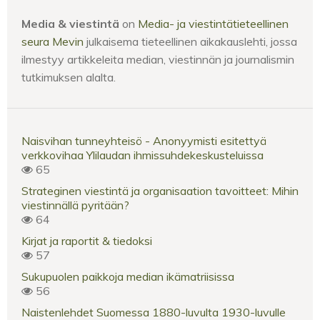
Media & viestintä
on
Media- ja viestintätieteellinen
seura Mevin
julkaisema tieteellinen aikakauslehti, jossa
ilmestyy artikkeleita median, viestinnän ja journalismin
tutkimuksen alalta.
Naisvihan tunneyhteisö - Anonyymisti esitettyä
verkkovihaa Ylilaudan ihmissuhdekeskusteluissa
65
Strateginen viestintä ja organisaation tavoitteet: Mihin
viestinnällä pyritään?
64
Kirjat ja raportit & tiedoksi
57
Sukupuolen paikkoja median ikämatriisissa
56
Naistenlehdet Suomessa 1880-luvulta 1930-luvulle