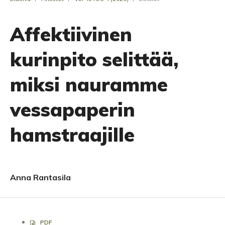
Affektiivinen
kurinpito selittää,
miksi nauramme
vessapaperin
hamstraajille
Anna Rantasila
PDF