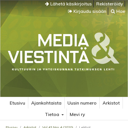
Lähetä käsikirjoitus
Rekisteröidy
Kirjaudu sisään
Hae
Etusivu
Ajankohtaista
Uusin numero
Arkistot
Tietoa
Mevi ry
Etusivu
/
Arkistot
/
Vol 43 Nro 4 (2020)
/
Lektiot