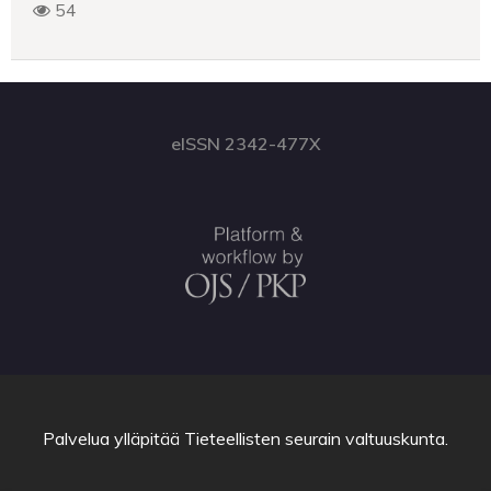
54
eISSN 2342-477X
Palvelua ylläpitää
Tieteellisten seurain valtuuskunta
.