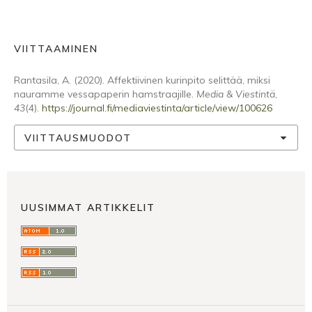
VIITTAAMINEN
Rantasila, A. (2020). Affektiivinen kurinpito selittää, miksi
nauramme vessapaperin hamstraajille.
Media & Viestintä
,
43
(4).
https://journal.fi/mediaviestinta/article/view/100626
VIITTAUSMUODOT
UUSIMMAT ARTIKKELIT