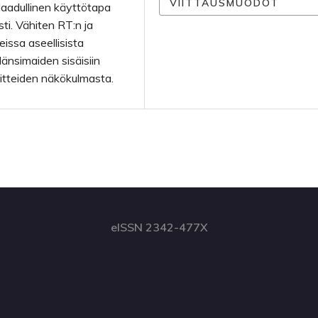
VIITTAUSMUODOT
 laadullinen käyttötapa
ti. Vähiten RT:n ja
eissa aseellisista
 länsimaiden sisäisiin
ännitteiden näkökulmasta.
eISSN 2342-477X