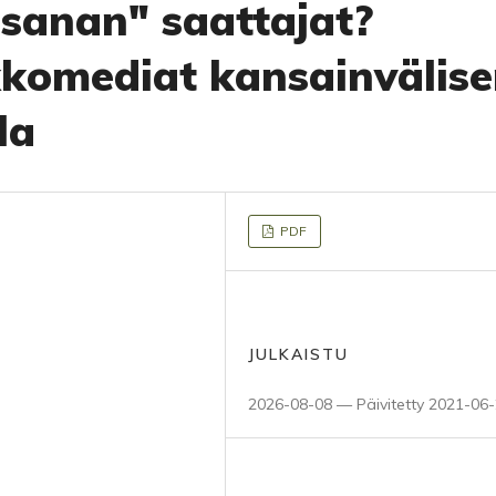
sanan" saattajat?
kkomediat kansainvälis
la
PDF
JULKAISTU
2026-08-08 — Päivitetty 2021-06