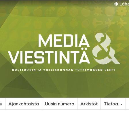
Lähe
u
Ajankohtaista
Uusin numero
Arkistot
Tietoa