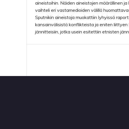
aineistoihin. Näiden aineistojen määrällinen ja
vaihteli eri vastamedioiden välillä huomattavas
Sputnikin aineistoja muokattiin lyhyissä raport
kansainvälisistä konflikteista ja eniten liittyen
jännitteisiin, jotka usein esitettiin etnisten j