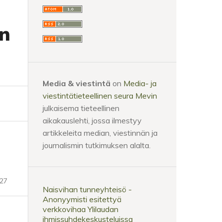
en
Media & viestintä
on
Media- ja
viestintätieteellinen seura Mevin
julkaisema tieteellinen
aikakauslehti, jossa ilmestyy
artikkeleita median, viestinnän ja
journalismin tutkimuksen alalta.
-27
Naisvihan tunneyhteisö -
Anonyymisti esitettyä
verkkovihaa Ylilaudan
ihmissuhdekeskusteluissa