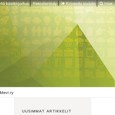
tä käsikirjoitus
Rekisteröidy
Kirjaudu sisään
Hae
Mevi ry
UUSIMMAT ARTIKKELIT