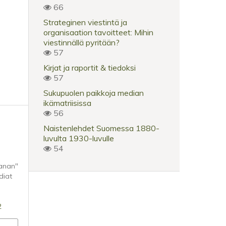
66
Strateginen viestintä ja
organisaation tavoitteet: Mihin
viestinnällä pyritään?
57
Kirjat ja raportit & tiedoksi
57
Sukupuolen paikkoja median
ikämatriisissa
56
Naistenlehdet Suomessa 1880-
luvulta 1930-luvulle
54
sanan"
diat
2