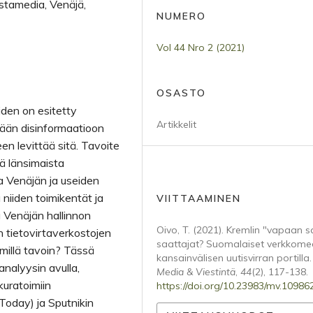
astamedia, Venäjä,
NUMERO
Vol 44 Nro 2 (2021)
OSASTO
iden on esitetty
Artikkelit
mään disinformaatioon
n levittää sitä. Tavoite
 länsimaista
 Venäjän ja useiden
a niiden toimikentät ja
VIITTAAMINEN
 Venäjän hallinnon
Oivo, T. (2021). Kremlin "vapaan 
en tietovirtaverkostojen
saattajat? Suomalaiset verkkome
 millä tavoin? Tässä
kansainvälisen uutisvirran portilla.
analyysin avulla,
Media & Viestintä
,
44
(2), 117-138.
uratoimiin
https://doi.org/10.23983/mv.10986
Today) ja Sputnikin