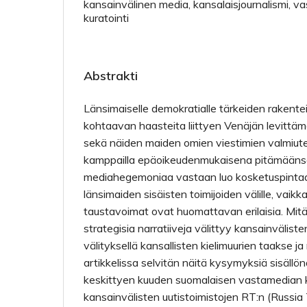
kansainvälinen media, kansalaisjournalismi, v
kuratointi
Abstrakti
Länsimaiselle demokratialle tärkeiden rakente
kohtaavan haasteita liittyen Venäjän levittä
sekä näiden maiden omien viestimien valmiutee
kamppailla epäoikeudenmukaisena pitämäänsä
mediahegemoniaa vastaan luo kosketuspintaa
länsimaiden sisäisten toimijoiden välille, vaikk
taustavoimat ovat huomattavan erilaisia. Mitä
strategisia narratiiveja välittyy kansainvälist
välityksellä kansallisten kielimuurien taakse ja
artikkelissa selvitän näitä kysymyksiä sisällön
keskittyen kuuden suomalaisen vastamedian k
kansainvälisten uutistoimistojen RT:n (Russia 