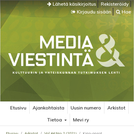
Lähetä käsikirjoitus
Rekisteröidy
Kirjaudu sisään
Hae
Etusivu
Ajankohtaista
Uusin numero
Arkistot
Tietoa
Mevi ry
Etusivu
/
Arkistot
/
Vol 44 Nro 2 (2021)
/
Kirja-arviot