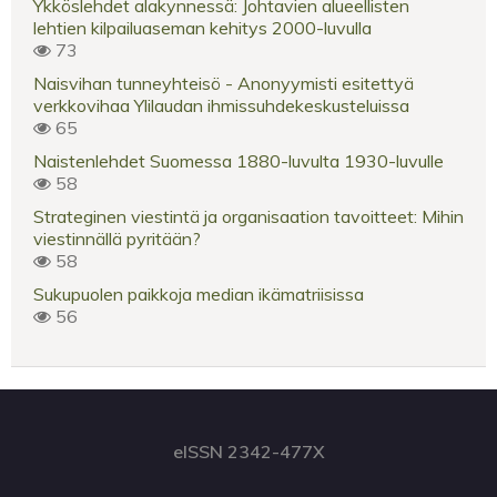
Ykköslehdet alakynnessä: Johtavien alueellisten
lehtien kilpailuaseman kehitys 2000-luvulla
73
Naisvihan tunneyhteisö - Anonyymisti esitettyä
verkkovihaa Ylilaudan ihmissuhdekeskusteluissa
65
Naistenlehdet Suomessa 1880-luvulta 1930-luvulle
58
Strateginen viestintä ja organisaation tavoitteet: Mihin
viestinnällä pyritään?
58
Sukupuolen paikkoja median ikämatriisissa
56
eISSN 2342-477X