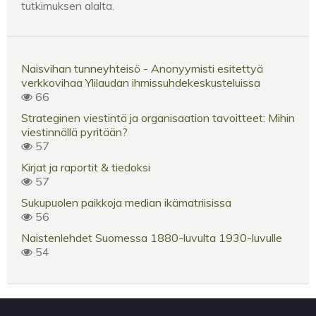
tutkimuksen alalta.
Naisvihan tunneyhteisö - Anonyymisti esitettyä
verkkovihaa Ylilaudan ihmissuhdekeskusteluissa
66
Strateginen viestintä ja organisaation tavoitteet: Mihin
viestinnällä pyritään?
57
Kirjat ja raportit & tiedoksi
57
Sukupuolen paikkoja median ikämatriisissa
56
Naistenlehdet Suomessa 1880-luvulta 1930-luvulle
54