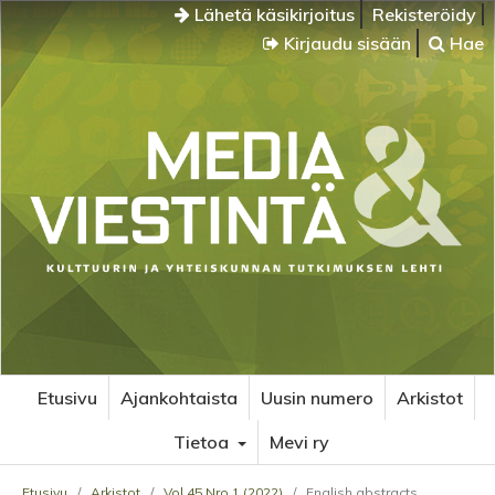
Lähetä käsikirjoitus
Rekisteröidy
Kirjaudu sisään
Hae
Etusivu
Ajankohtaista
Uusin numero
Arkistot
Tietoa
Mevi ry
Etusivu
/
Arkistot
/
Vol 45 Nro 1 (2022)
/
English abstracts