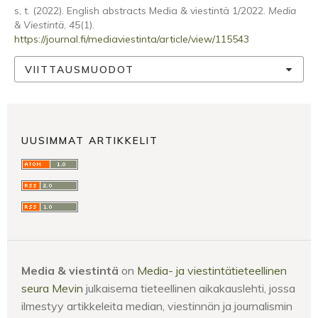
s, t. (2022). English abstracts Media & viestintä 1/2022.
Media
& Viestintä
,
45
(1).
https://journal.fi/mediaviestinta/article/view/115543
VIITTAUSMUODOT
UUSIMMAT ARTIKKELIT
Media & viestintä
on
Media- ja viestintätieteellinen
seura Mevin
julkaisema tieteellinen aikakauslehti, jossa
ilmestyy artikkeleita median, viestinnän ja journalismin