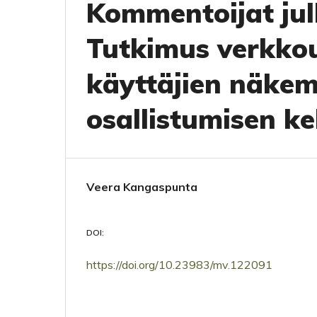
Kommentoijat julk
Tutkimus verkko
käyttäjien näkem
osallistumisen k
Veera Kangaspunta
DOI:
https://doi.org/10.23983/mv.122091