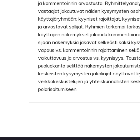
ja kommentoinnin arvostusta. Ryhmittelyanaly
vastaajat jakautuvat näiden kysymysten osalta
käyttäjäryhmään: kyyniset rajoittajat, kyynise
ja arvostavat sallijat. Ryhmien tarkempi tarkast
käyttäjien näkemykset jakaudu kommentoinn
sijaan näkemyksiä jakavat selkeästi kaksi k
vapaus vs. kommentoinnin rajoittaminen seka
vaikuttavuus ja arvostus vs. kyynisyys. Taustate
puoluekanta selittää näkemysten jakautumista
keskeisten kysymysten jakolinjat näyttävät 
verkkokeskustelujen ja yhteiskunnallisten kesk
polarisoitumiseen.