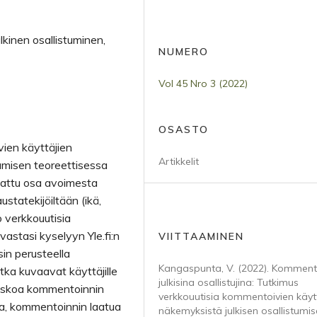
lkinen osallistuminen,
NUMERO
Vol 45 Nro 3 (2022)
OSASTO
en käyttäjien
Artikkelit
tumisen teoreettisessa
jattu osa avoimesta
tekijöiltään (ikä,
 verkkouutisia
 vastasi kyselyyn Yle.fi:n
VIITTAAMINEN
in perusteella
Kangaspunta, V. (2022). Komment
ka kuvaavat käyttäjille
julkisina osallistujina: Tutkimus
: uskoa kommentoinnin
verkkouutisia kommentoivien käyt
a, kommen­toinnin laatua
näkemyksistä julkisen osallistumi