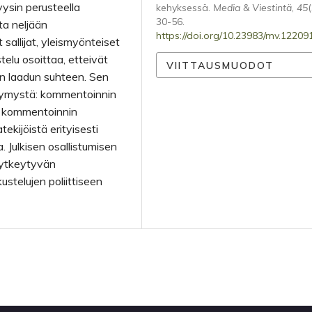
ysin perusteella
kehyksessä.
Media & Viestintä
,
45
(
30-56.
 neljään
https://doi.org/10.23983/mv.12209
t sallijat, yleismyönteiset
elu osoittaa, etteivät
VIITTAUSMUODOT
in laadun suhteen. Sen
ysymystä: kommentoinnin
̈ kommentoinnin
kijöistä erityisesti
. Julkisen osallistumisen
kytkeytyvän
ustelujen poliittiseen