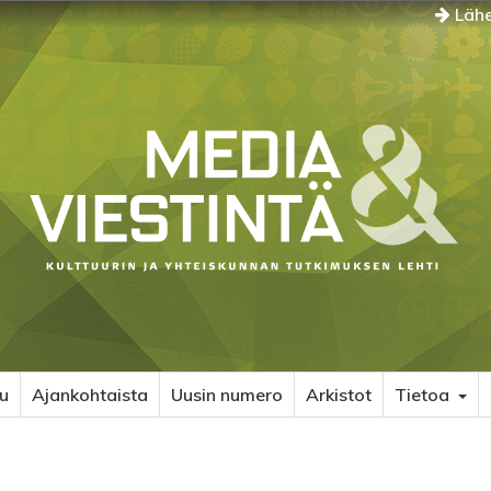
Lähe
u
Ajankohtaista
Uusin numero
Arkistot
Tietoa