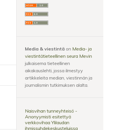
Media & viestintä
on
Media- ja
viestintätieteellinen seura Mevin
julkaisema tieteellinen
aikakauslehti, jossa ilmestyy
artikkeleita median, viestinnän ja
journalismin tutkimuksen alalta.
Naisvihan tunneyhteisö -
Anonyymisti esitettyä
verkkovihaa Ylilaudan
ihmissuhdekeskusteluissa