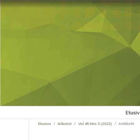
Etusiv
Etusivu
/
Arkistot
/
Vol 45 Nro 3 (2022)
/
Artikkelit