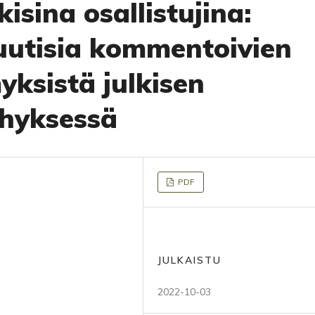
isina osallistujina:
uutisia kommentoivien
yksistä julkisen
ehyksessä
PDF
JULKAISTU
2022-10-03