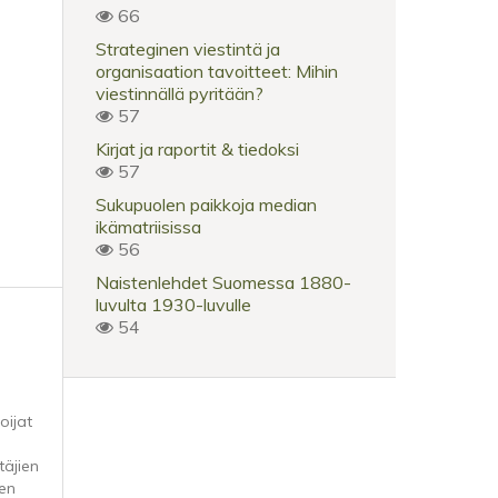
66
Strateginen viestintä ja
organisaation tavoitteet: Mihin
viestinnällä pyritään?
57
Kirjat ja raportit & tiedoksi
57
Sukupuolen paikkoja median
ikämatriisissa
56
Naistenlehdet Suomessa 1880-
luvulta 1930-luvulle
54
oijat
täjien
sen