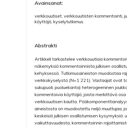
Avainsanat:
verkkouutiset, verkkouutisten kommentointi, ju
käyttäjä, kyselytutkimus
Abstrakti
Artikkeli tarkastelee verkkouutisia kommentoivi
näkemyksiä kommen­toinnista julkisen osallis
kehyksessä. Tutkimusaineiston muodostaa ra
verkkokyselystä (N=1 221). Vastaajat ovat tausta­
sukupuoli, puoluekanta) heterogeeninen joukko
kommentoivia käyttäjiä, joista merkittävä osa
verkkouuti­sen kautta. Pääkomponenttianalyys
aineistosta on muodostettu neljä muuttujaa, jot
keskeisiä julkisen osallistumisen kysymyksiä
vaikuttavuudesta, kommentoinnin rajoittamist