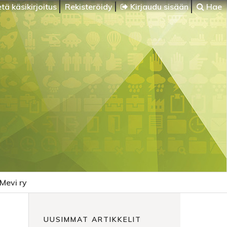
tä käsikirjoitus
Rekisteröidy
Kirjaudu sisään
Hae
Mevi ry
UUSIMMAT ARTIKKELIT