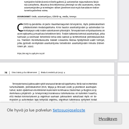
Ole hyvä ja lue palvelun
tietosuojaseloste
Hyväksyn