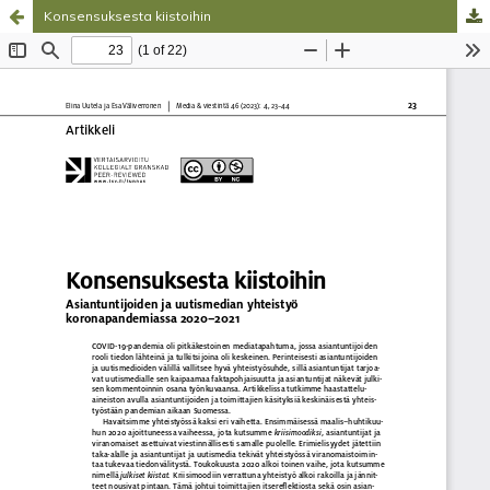
Konsensuksesta kiistoihin
Palvelua ylläpitää
Tieteellisten seurain valtuuskunta
.