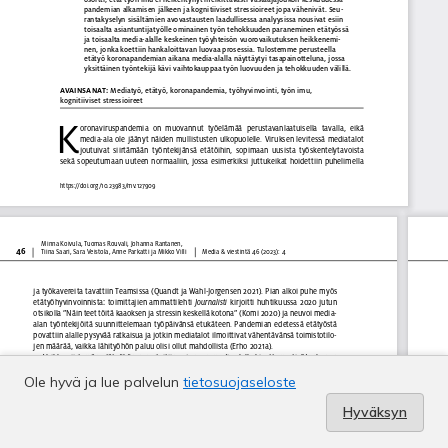
Ole hyvä ja lue palvelun
tietosuojaseloste
Hyväksyn