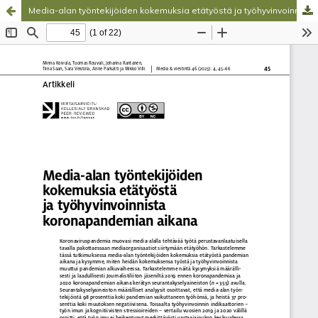
Media-alan työntekijöiden kokemuksia etätyöstä ja työhyvinvoinnista koronapandemian aikana
Palvelua ylläpitää
Tieteellisten seurain valtuuskunta
.