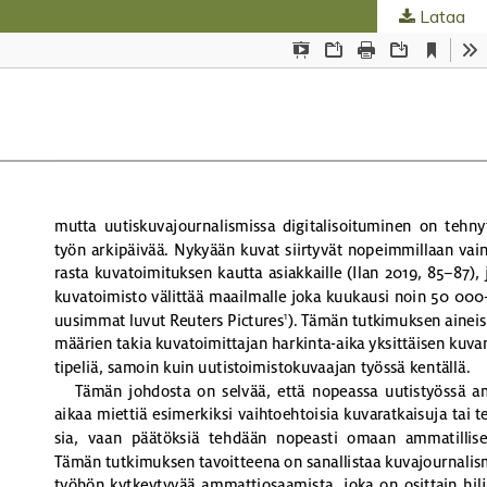
Lataa
ta
.