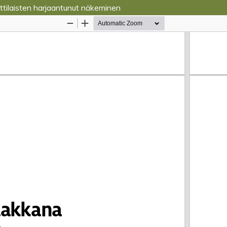
ttilaisten harjaantunut näkeminen
Palvelua ylläpitää
Tieteellisten seurain valtuuskun