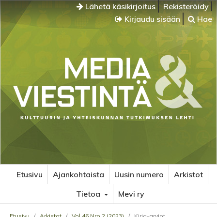
Lähetä käsikirjoitus
Rekisteröidy
Kirjaudu sisään
Hae
Etusivu
Ajankohtaista
Uusin numero
Arkistot
Tietoa
Mevi ry
Etusivu
/
Arkistot
/
Vol 46 Nro 2 (2023)
/
Kirja-arviot