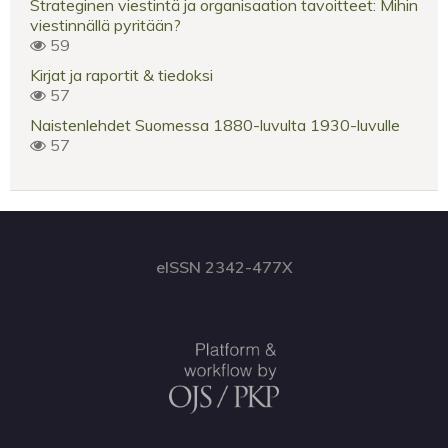
Strateginen viestintä ja organisaation tavoitteet: Mihin
viestinnällä pyritään?
59
Kirjat ja raportit & tiedoksi
57
Naistenlehdet Suomessa 1880-luvulta 1930-luvulle
57
eISSN 2342-477X