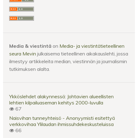
Media & viestintä
on
Media- ja viestintätieteellinen
seura Mevin
julkaisema tieteellinen aikakauslehti, jossa
ilmestyy artikkeleita median, viestinnän ja journalismin
tutkimuksen alalta.
Ykköslehdet alakynnessä: Johtavien alueellisten
lehtien kilpailuaseman kehitys 2000-luvulla
67
Naisvihan tunneyhteisö - Anonyymisti esitettyä
verkkovihaa Ylilaudan ihmissuhdekeskusteluissa
66