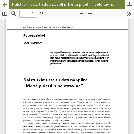
Naistutkimusta tiedotusoppiin: ”Meitä pidettiin pelottavina”
Palvelua ylläpitää
Tieteellisten seurain valtuuskunta
.