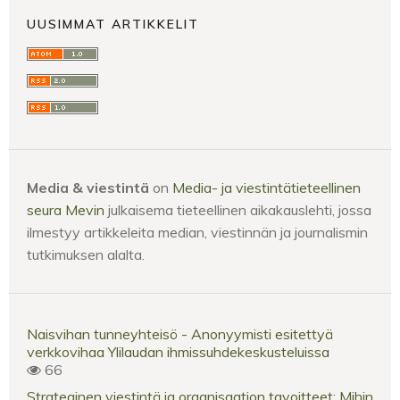
UUSIMMAT ARTIKKELIT
Media & viestintä
on
Media- ja viestintätieteellinen
seura Mevin
julkaisema tieteellinen aikakauslehti, jossa
ilmestyy artikkeleita median, viestinnän ja journalismin
tutkimuksen alalta.
Naisvihan tunneyhteisö - Anonyymisti esitettyä
verkkovihaa Ylilaudan ihmissuhdekeskusteluissa
66
Strateginen viestintä ja organisaation tavoitteet: Mihin