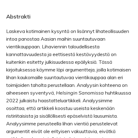
Abstrakti
Laskeva kotimainen kysyntä on lisännyt lihateollisuuden
intoa panostaa Aasian maihin suuntautuvaan
vientikauppaan. Lihaviennin taloudellisesta
kannattavuudesta ja eettisestä kestävyydestä on
kuitenkin esitetty julkisuudessa epäilyksiä. Tässä
kirjoituksessa käymme läpi argumentteja, joilla kotimaisen
lihan kaukomaille suuntautuvaa vientikauppaa alan eri
toimijoiden taholta perustellaan. Analyysin kohteena on
aiheeseen syventyvä,
Helsingin Sanomissa
huhtikuussa
2022 julkaistu haastatteluartikkeli. Analyysimme
osoittaa, että artikkeli koostuu useista keskenään
ristiriitaisista ja sisällöllisesti epäselvistä lausumista.
Analyysimme perusteella lihan vientiä perustelevat
argumentit eivät ole erityisen vakuuttavia, eivätkä