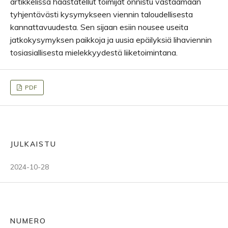
artikkelissa haastatellut toimijat onnistu vastaamaan
tyhjentävästi kysymykseen viennin taloudellisesta
kannattavuudesta. Sen sijaan esiin nousee useita
jatkokysymyksen paikkoja ja uusia epäilyksiä lihaviennin
tosiasiallisesta mielekkyydestä liiketoimintana.
PDF
JULKAISTU
2024-10-28
NUMERO