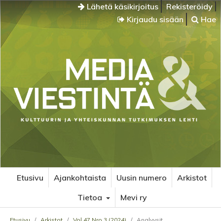
Lähetä käsikirjoitus
Rekisteröidy
Kirjaudu sisään
Hae
Etusivu
Ajankohtaista
Uusin numero
Arkistot
Tietoa
Mevi ry
Etusivu
/
Arkistot
/
Vol 47 Nro 3 (2024)
/
Analyysit