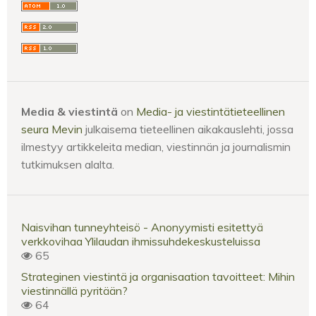
Media & viestintä
on
Media- ja viestintätieteellinen
seura Mevin
julkaisema tieteellinen aikakauslehti, jossa
ilmestyy artikkeleita median, viestinnän ja journalismin
tutkimuksen alalta.
Naisvihan tunneyhteisö - Anonyymisti esitettyä
verkkovihaa Ylilaudan ihmissuhdekeskusteluissa
65
Strateginen viestintä ja organisaation tavoitteet: Mihin
viestinnällä pyritään?
64