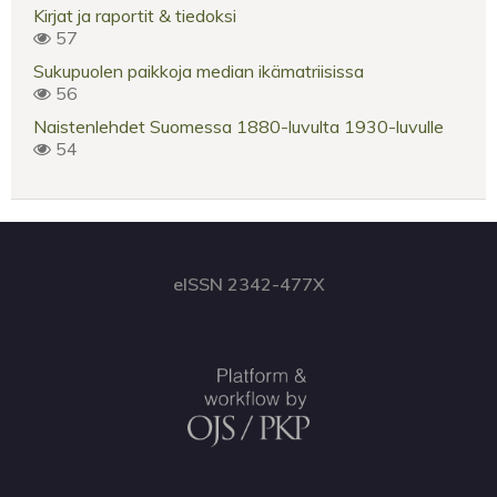
Kirjat ja raportit & tiedoksi
57
Sukupuolen paikkoja median ikämatriisissa
56
Naistenlehdet Suomessa 1880-luvulta 1930-luvulle
54
eISSN 2342-477X