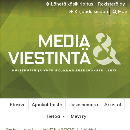
Lähetä käsikirjoitus
Rekisteröidy
Kirjaudu sisään
Hae
Etusivu
Ajankohtaista
Uusin numero
Arkistot
Tietoa
Mevi ry
Etusivu
/
Arkistot
/
Vol 47 Nro 3 (2024)
/
Pääkirjoitus