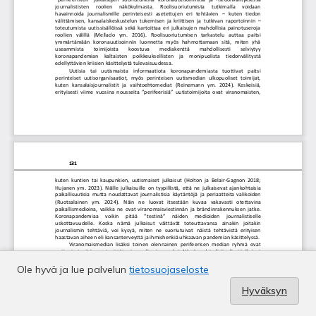
Ole hyvä ja lue palvelun
tietosuojaseloste
Hyväksyn