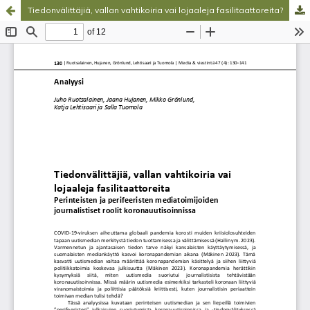
Tiedonvälittäjiä, vallan vahtikoiria vai lojaaleja fasilitaattoreita?
Palvelua ylläpitää
Tieteellisten seurain valtuuskunta
.