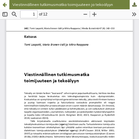
Viestinnällinen tutkimusmatka toimijuuteen ja tekoälyyn
Palvelua ylläpitää
Tieteellisten seurain valtuuskunta
.