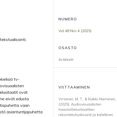
NUMERO
Vol 48 Nro 4 (2025)
tekstualisointi,
OSASTO
Artikkelit
ielisiä tv-
iovisuaalisten
VIITTAAMINEN
lusitaatit ovat
ä ne eivät edusta
Virtanen, M. T., & Kulkki-Nieminen,
(2025). Audiovisuaalisten
uutispuhetta vaan
haastattelusitaattien
istä asiantuntijapuhetta
rekontekstualisointi ja kielellinen