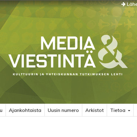
Lähe
u
Ajankohtaista
Uusin numero
Arkistot
Tietoa