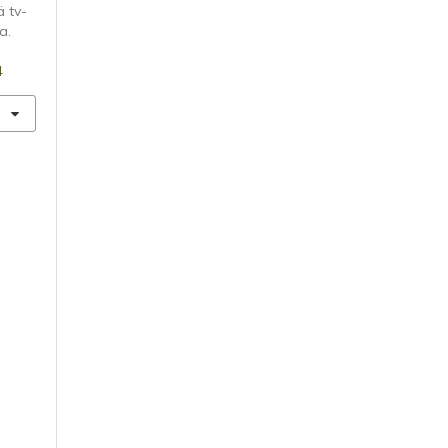
ä tv-
a.
4