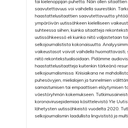
tai kielenoppijan puhetta. Näin ollen sitaattien 
saavutettavuus voi vaihdella suurestikin. Ta
haastattelusitaattien saavutettavuutta yhtää
ympäröivän uutissähkeen kielelliseen vaikeust
suhteessa siihen, kuinka sitaatteja rekontekst
uutissähkeessä eli kuinka niitä valjastetaan 
selkojournalistista kokonaisuutta. Analyysimme
vaikeustasot voivat vaihdella huomattavasti, s
niitä rekontekstualisoidaan. Pidämme audiovis
haastattelusitaatteja kuitenkin tärkeänä resu
selkojournalismissa. Kriisiaikana ne mahdollist
puhesävyjen, mielialojen ja tunnelmien välitt
samastumisen tai empaattisen eläytymisen to
väestöryhmän kokemukseen. Tutkimusaineis
koronavirusepidemiaa käsittelevistä
Yle Uuti
lähetysten uutissähkeistä vuodelta 2020. T
selkojournalismin laadullista lingvististä ja mu