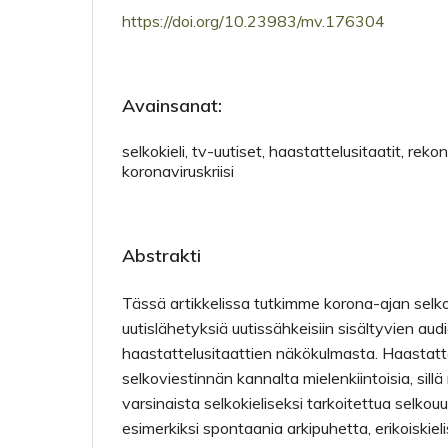
https://doi.org/10.23983/mv.176304
Avainsanat:
selkokieli, tv-uutiset, haastattelusitaatit, rekon
koronaviruskriisi
Abstrakti
Tässä artikkelissa tutkimme korona-ajan selkok
uutislähetyksiä uutissähkeisiin sisältyvien aud
haastattelusitaattien näkökulmasta. Haastatte
selkoviestinnän kannalta mielenkiintoisia, sill
varsinaista selkokieliseksi tarkoitettua selko
esimerkiksi spontaania arkipuhetta, erikoiskiel