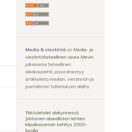
Media & viestintä
on
Media- ja
viestintätieteellinen seura Mevin
julkaisema tieteellinen
aikakauslehti, jossa ilmestyy
artikkeleita median, viestinnän ja
journalismin tutkimuksen alalta.
Ykköslehdet alakynnessä:
Johtavien alueellisten lehtien
kilpailuaseman kehitys 2000-
luvulla