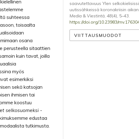
kielellinen
saavutettavuus Ylen selkokielisiss
rkastelemme
uutissähkeissä koronakriisin aikan
Media & Viestintä
,
48
(4), 5–43.
ltä suhteessa
https://doi.org/10.23983/mv.17630
asoon, toisaalta
ualisoidaan
VIITTAUSMUODOT
toimimaan osana
 perusteella sitaattien
amoin kuin tavat, joilla
uaalisia
rssina myös
avat esimerkiksi
ämisen sekä katsojan
isen ihmisen tai
tomme koostuu
set selkosuomeksi
-
utkimuksemme edustaa
ltimodaalista tutkimusta.