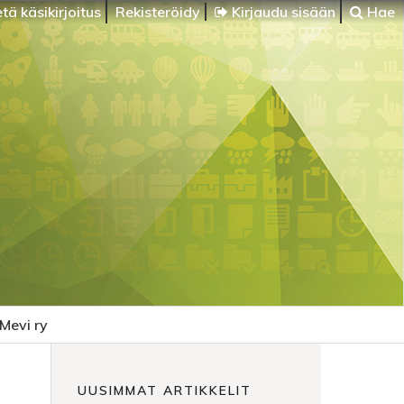
tä käsikirjoitus
Rekisteröidy
Kirjaudu sisään
Hae
Mevi ry
UUSIMMAT ARTIKKELIT