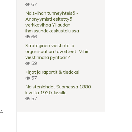
67
Naisvihan tunneyhteisö -
Anonyymisti esitettyä
verkkovihaa Ylilaudan
ihmissuhdekeskusteluissa
66
Strateginen viestintä ja
organisaation tavoitteet: Mihin
viestinnällä pyritään?
59
Kirjat ja raportit & tiedoksi
57
Naistenlehdet Suomessa 1880-
luvulta 1930-luvulle
57
 A.