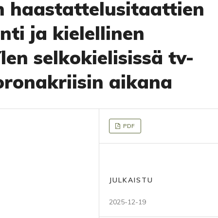
 haastattelusitaattien
ti ja kielellinen
en selkokielisissä tv-
oronakriisin aikana
PDF
JULKAISTU
2025-12-19