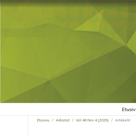
Etusiv
Etusivu
/
Arkistot
/
Vol 48 Nro 4 (2025)
/
Artikkelit