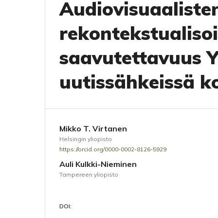
Audiovisuaalisten
rekontekstualisoin
saavutettavuus Yl
uutissähkeissä k
Mikko T. Virtanen
Helsingin yliopisto
https://orcid.org/0000-0002-8126-5929
Auli Kulkki-Nieminen
Tampereen yliopisto
DOI: