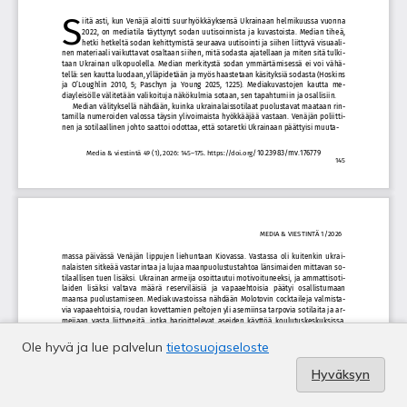
Ole hyvä ja lue palvelun
tietosuojaseloste
Hyväksyn