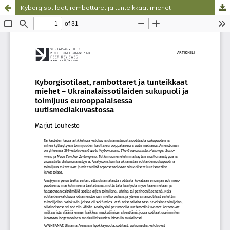
Kyborgisotilaat, rambottaret ja tunteikkaat miehet
Palvelua ylläpitää
Tieteellisten seurain valtuuskunta
.