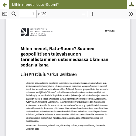
Mihin menet, Nato-Suomi?
Palvelua ylläpitää
Tieteellisten seurain valtuuskunta
.