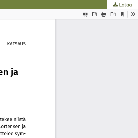
Lataa
ta
.