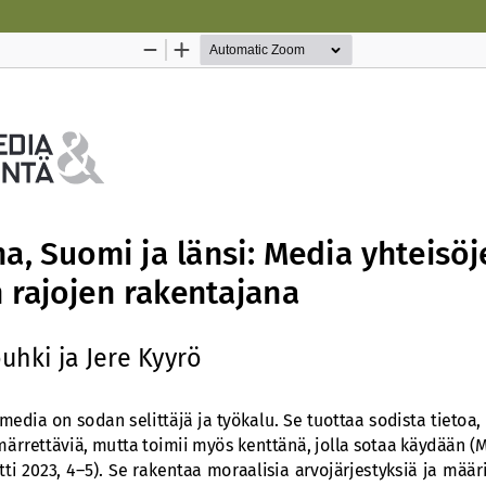
Palvelua ylläpitää
Tieteellisten seurain valtuuskun