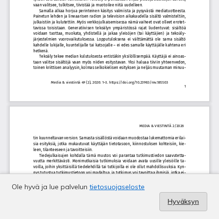
Ole hyvä ja lue palvelun
tietosuojaseloste
Hyväksyn