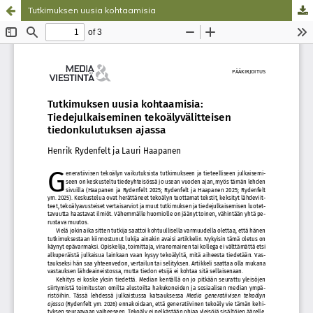
Tutkimuksen uusia kohtaamisia
Palvelua ylläpitää
Tieteellisten seurain valtuuskunta
.