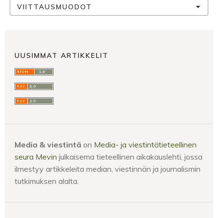
VIITTAUSMUODOT
UUSIMMAT ARTIKKELIT
Media & viestintä
on
Media- ja viestintätieteellinen
seura Mevin
julkaisema tieteellinen aikakauslehti, jossa
ilmestyy artikkeleita median, viestinnän ja journalismin
tutkimuksen alalta.