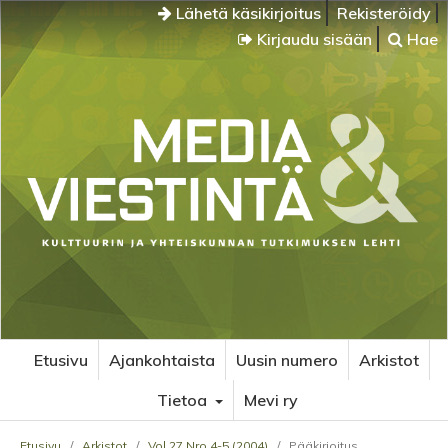
Lähetä käsikirjoitus
Rekisteröidy
Kirjaudu sisään
Hae
Etusivu
Ajankohtaista
Uusin numero
Arkistot
Tietoa
Mevi ry
Etusivu
/
Arkistot
/
Vol 27 Nro 4-5 (2004)
/
Pääkirjoitus