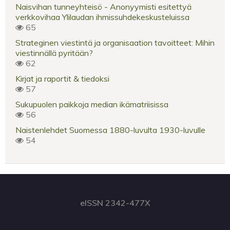
Naisvihan tunneyhteisö - Anonyymisti esitettyä
verkkovihaa Ylilaudan ihmissuhdekeskusteluissa
65
Strateginen viestintä ja organisaation tavoitteet: Mihin
viestinnällä pyritään?
62
Kirjat ja raportit & tiedoksi
57
Sukupuolen paikkoja median ikämatriisissa
56
Naistenlehdet Suomessa 1880-luvulta 1930-luvulle
54
eISSN 2342-477X