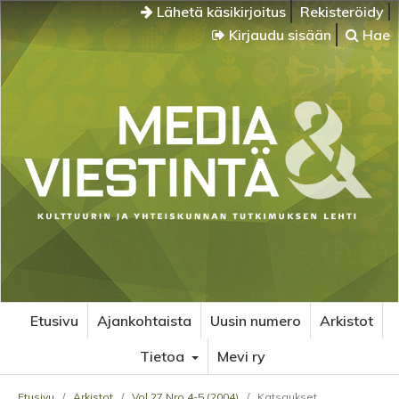
Lähetä käsikirjoitus
Rekisteröidy
Kirjaudu sisään
Hae
Etusivu
Ajankohtaista
Uusin numero
Arkistot
Tietoa
Mevi ry
Etusivu
/
Arkistot
/
Vol 27 Nro 4-5 (2004)
/
Katsaukset