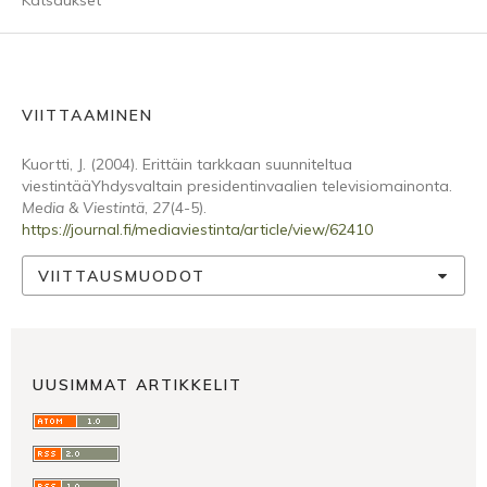
Katsaukset
VIITTAAMINEN
Kuortti, J. (2004). Erittäin tarkkaan suunniteltua
viestintääYhdysvaltain presidentinvaalien televisiomainonta.
Media & Viestintä
,
27
(4-5).
https://journal.fi/mediaviestinta/article/view/62410
VIITTAUSMUODOT
UUSIMMAT ARTIKKELIT