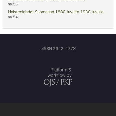
56
Naistenlehdet Suomessa 1880-luvulta 1930-luvulle
54
eISSN 2342-477X