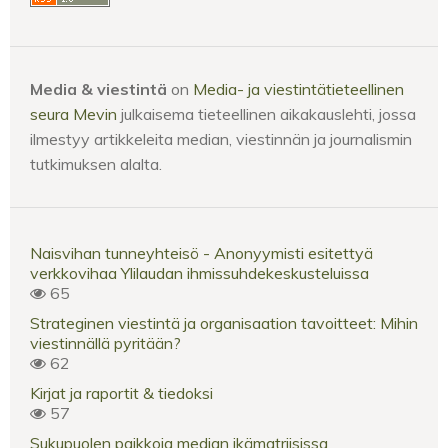
Media & viestintä
on
Media- ja viestintätieteellinen
seura Mevin
julkaisema tieteellinen aikakauslehti, jossa
ilmestyy artikkeleita median, viestinnän ja journalismin
tutkimuksen alalta.
Naisvihan tunneyhteisö - Anonyymisti esitettyä
verkkovihaa Ylilaudan ihmissuhdekeskusteluissa
65
Strateginen viestintä ja organisaation tavoitteet: Mihin
viestinnällä pyritään?
62
Kirjat ja raportit & tiedoksi
57
Sukupuolen paikkoja median ikämatriisissa