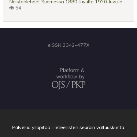
Naistenlehdet Suomessa 1880-luvulta 1930-luvulle
54
eISSN 2342-477X
Palvelua ylläpitää
Tieteellisten seurain valtuuskunta
.