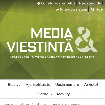
Lähetä käsikirjoitus
Rekisteröidy
Kirjaudu sisään
Hae
Etusivu
Ajankohtaista
Uusin numero
Arkistot
Tietoa
Mevi ry
Etusivu
/
Arkistot
/
Vol 41 Nro 1 (2018)
/
Katsaukset