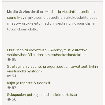
Media & viestintä
on
Media- ja viestintätieteellinen
seura Mevin
julkaisema tieteellinen aikakauslehti, jossa
ilmestyy artikkeleita median, viestinnän ja journalismin
tutkimuksen alalta.
Naisvihan tunneyhteisö - Anonyymisti esitettyä
verkkovihaa Ylilaudan ihmissuhdekeskusteluissa
65
Strateginen viestintä ja organisaation tavoitteet: Mihin
viestinnällä pyritään?
64
Kirjat ja raportit & tiedoksi
57
Sukupuolen paikkoja median ikämatriisissa
56