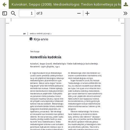
Kuivakari, Seppo (2008). Mediaekologia: Tiedon kabinetteja ja kuriositeetteja
Palvelua ylläpitää
Tieteellisten seurain valtuuskunta
.