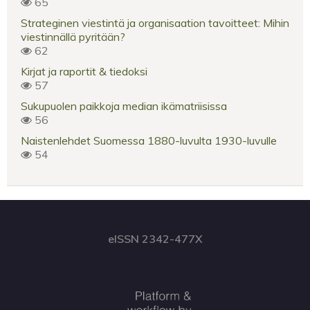
65
Strateginen viestintä ja organisaation tavoitteet: Mihin
viestinnällä pyritään?
62
Kirjat ja raportit & tiedoksi
57
Sukupuolen paikkoja median ikämatriisissa
56
Naistenlehdet Suomessa 1880-luvulta 1930-luvulle
54
eISSN 2342-477X