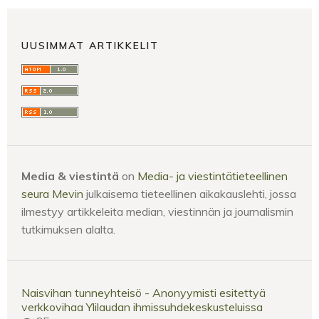
UUSIMMAT ARTIKKELIT
Media & viestintä
on
Media- ja viestintätieteellinen
seura Mevin
julkaisema tieteellinen aikakauslehti, jossa
ilmestyy artikkeleita median, viestinnän ja journalismin
tutkimuksen alalta.
Naisvihan tunneyhteisö - Anonyymisti esitettyä
verkkovihaa Ylilaudan ihmissuhdekeskusteluissa