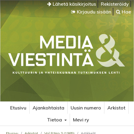
Lähetä käsikirjoitus
Rekisteröidy
Kirjaudu sisään
Hae
Etusivu
Ajankohtaista
Uusin numero
Arkistot
Tietoa
Mevi ry
Etusivu
/
Arkistot
/
Vol 8 Nro 3 (1985)
/
Artikkelit