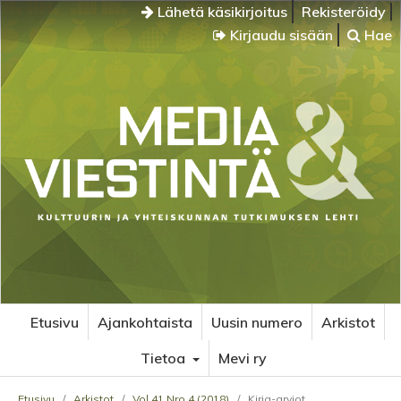
Lähetä käsikirjoitus
Rekisteröidy
Kirjaudu sisään
Hae
Etusivu
Ajankohtaista
Uusin numero
Arkistot
Tietoa
Mevi ry
Etusivu
/
Arkistot
/
Vol 41 Nro 4 (2018)
/
Kirja-arviot