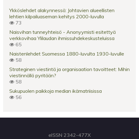
Ykköslehdet alakynnessä: Johtavien alueellisten
lehtien kilpailuaseman kehitys 2000-luvulla
73
Naisvihan tunneyhteisö - Anonyymisti esitettyä
verkkovihaa Ylilaudan ihmissuhdekeskusteluissa
65
Naistenlehdet Suomessa 1880-luvulta 1930-luvulle
58
Strateginen viestintä ja organisaation tavoitteet: Mihin
viestinnällä pyritään?
58
Sukupuolen paikkoja median ikämatriisissa
56
eISSN 2342-477X