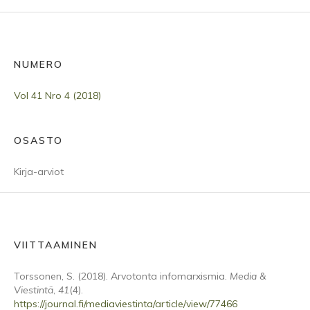
NUMERO
Vol 41 Nro 4 (2018)
OSASTO
Kirja-arviot
VIITTAAMINEN
Torssonen, S. (2018). Arvotonta infomarxismia.
Media &
Viestintä
,
41
(4).
https://journal.fi/mediaviestinta/article/view/77466