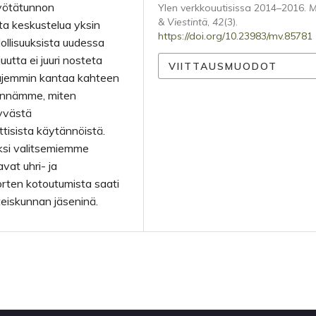
myötätunnon
Ylen verkkouutisissa 2014–2016.
M
& Viestintä
,
42
(3).
ta keskustelua yksin
https://doi.org/10.23983/mv.85781
dollisuuksista uudessa
tta ei juuri nosteta
VIITTAUSMUODOT
laajemmin kantaa kahteen
sennämme, miten
tyvästä
ttisista käytännöistä.
ksi valitsemiemme
vat uhri- ja
orten kotoutumista saati
hteiskunnan jäseninä.