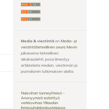
Media & viestintä
on
Media- ja
viestintätieteellinen seura Mevin
julkaisema tieteellinen
aikakauslehti, jossa ilmestyy
artikkeleita median, viestinnän ja
journalismin tutkimuksen alalta.
Naisvihan tunneyhteisö -
Anonyymisti esitettyä
verkkovihaa Ylilaudan
ihmissuhdekeskusteluissa