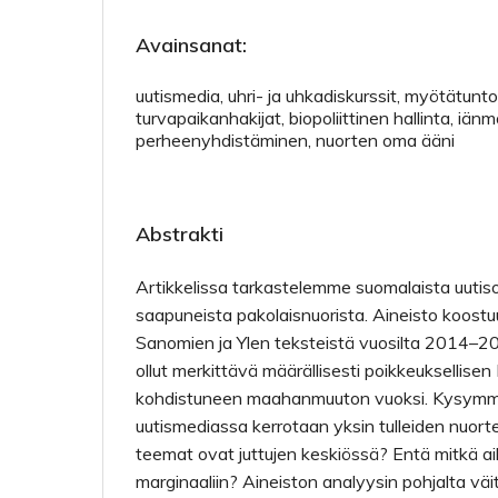
Avainsanat:
uutismedia, uhri- ja uhkadiskurssit, myötätunto,
turvapaikanhakijat, biopoliittinen hallinta, iänm
perheenyhdistäminen, nuorten oma ääni
Abstrakti
Artikkelissa tarkastelemme suomalaista uutis
saapuneista pakolaisnuorista. Aineisto koost
Sanomien ja Ylen teksteistä vuosilta 2014–2
ollut merkittävä määrällisesti poikkeuksellise
kohdistuneen maahanmuuton vuoksi. Kysymm
uutismediassa kerrotaan yksin tulleiden nuorte
teemat ovat juttujen keskiössä? Entä mitkä aih
marginaaliin? Aineiston analyysin pohjalta vä