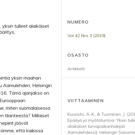
NUMERO
 yksin tulleet alaikäiset
ääritys,
Vol 42 Nro 3 (2019)
OSASTO
Artikkelit
ointia yksin maahan
uu Aamulehden, Helsingin
016. Tämä ajanjakso on
n Eurooppaan
VIITTAAMINEN
e, miten suomalaisessa
Kuusisto, A.-K., & Tuominen, J. (201
n tilanteesta? Millaiset
Epäilyä ja myötätuntoa: Yksin tull
epiirit jäävät
alaikäiset turvapaikanhakijat
itämme, että kaikissa
Aamulehdessä, Helsingin Sanomis