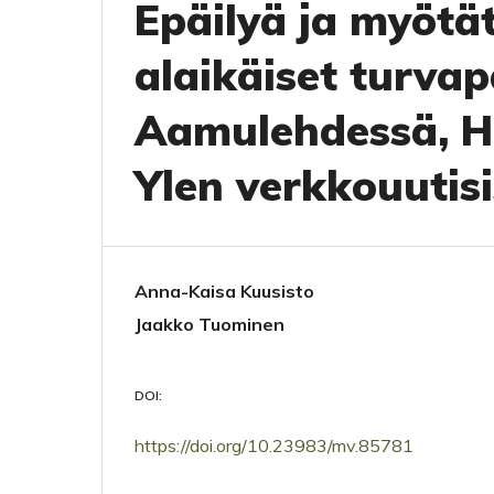
Epäilyä ja myötät
alaikäiset turva
Aamulehdessä, He
Ylen verkkouutis
Anna-Kaisa Kuusisto
Jaakko Tuominen
DOI:
https://doi.org/10.23983/mv.85781