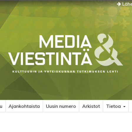
Lähe
u
Ajankohtaista
Uusin numero
Arkistot
Tietoa