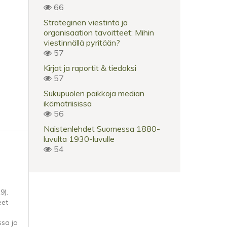
66
Strateginen viestintä ja
organisaation tavoitteet: Mihin
viestinnällä pyritään?
57
Kirjat ja raportit & tiedoksi
57
Sukupuolen paikkoja median
ikämatriisissa
56
Naistenlehdet Suomessa 1880-
luvulta 1930-luvulle
54
9).
eet
sa ja