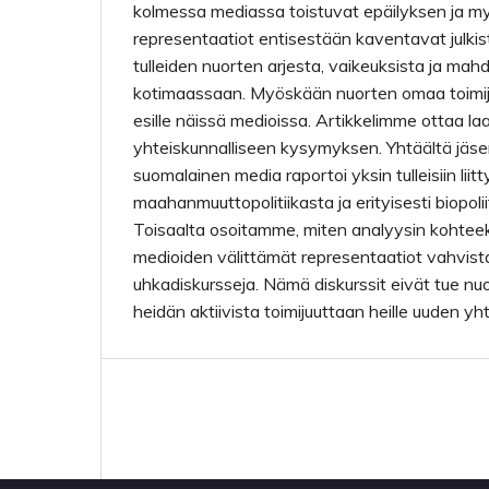
kolmessa mediassa toistuvat epäilyksen ja 
representaatiot entisestään kaventavat julkis
tulleiden nuorten arjesta, vaikeuksista ja mah
kotimaassaan. Myöskään nuorten omaa toimijuu
esille näissä medioissa. Artikkelimme ottaa 
yhteiskunnalliseen kysymyksen. Yhtäältä jä
suomalainen media raportoi yksin tulleisiin liit
maahanmuuttopolitiikasta ja erityisesti biopolii
Toisaalta osoitamme, miten analyysin kohtee
medioiden välittämät representaatiot vahvista
uhkadiskursseja. Nämä diskurssit eivät tue nu
heidän aktiivista toimijuuttaan heille uuden y