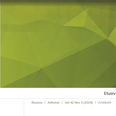
Etusiv
Etusivu
/
Arkistot
/
Vol 42 Nro 3 (2019)
/
Artikkelit