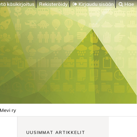
tä käsikirjoitus
Rekisteröidy
Kirjaudu sisään
Hae
Mevi ry
UUSIMMAT ARTIKKELIT