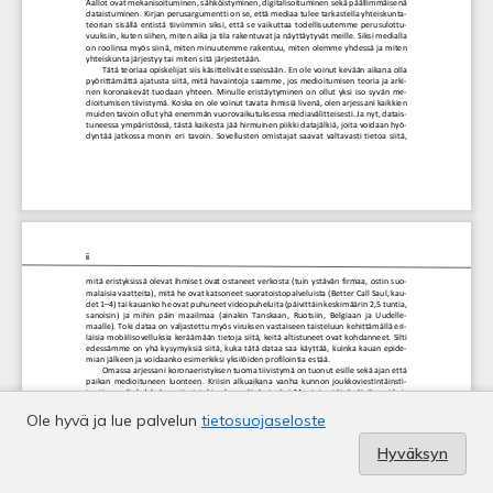
Ole hyvä ja lue palvelun
tietosuojaseloste
Hyväksyn