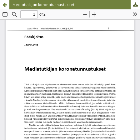
Mediatutkijan koronatunnustukset
Palvelua ylläpitää
Tieteellisten seurain valtuuskunta
.