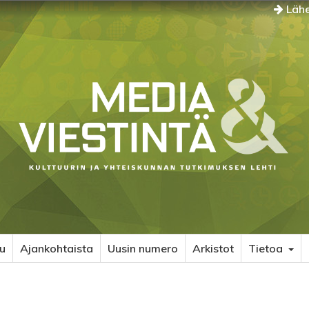
Lähe
u
Ajankohtaista
Uusin numero
Arkistot
Tietoa