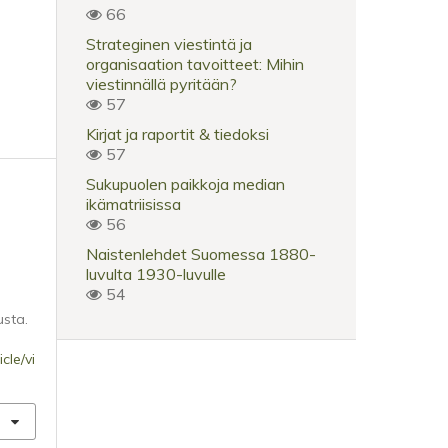
66
Strateginen viestintä ja
organisaation tavoitteet: Mihin
viestinnällä pyritään?
57
Kirjat ja raportit & tiedoksi
57
Sukupuolen paikkoja median
ikämatriisissa
56
Naistenlehdet Suomessa 1880-
luvulta 1930-luvulle
54
usta.
cle/vi