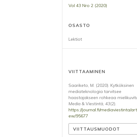
Vol 43 Nro 2 (2020)
OSASTO
Lektiot
VIITTAAMINEN
Saariketo, M. (2020). Kytköksinen
mediateknologia tarvitsee
haastajakseen rohkeaa mielikuvit
Media & Viestintä
,
43
(2).
https://journal.fi/mediaviestinta/arti
ew/95677
VIITTAUSMUODOT