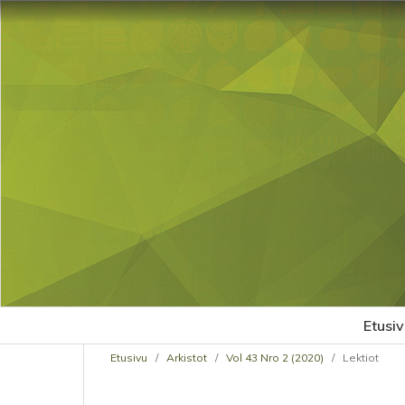
Etusiv
Etusivu
/
Arkistot
/
Vol 43 Nro 2 (2020)
/
Lektiot