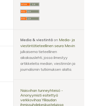
Media & viestintä
on
Media- ja
viestintätieteellinen seura Mevin
julkaisema tieteellinen
aikakauslehti, jossa ilmestyy
artikkeleita median, viestinnän ja
journalismin tutkimuksen alalta.
Naisvihan tunneyhteisö -
Anonyymisti esitettyä
verkkovihaa Ylilaudan
ihmissuhdekeskusteluissa