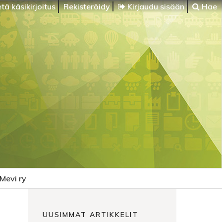
tä käsikirjoitus
Rekisteröidy
Kirjaudu sisään
Hae
Mevi ry
UUSIMMAT ARTIKKELIT