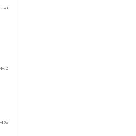
5–43
4–72
–105