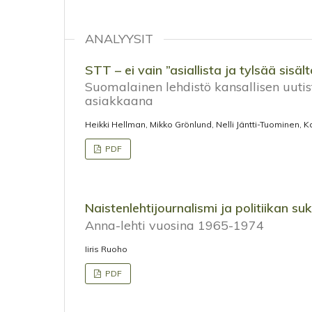
ANALYYSIT
STT – ei vain ”asiallista ja tylsää sisäl
Suomalainen lehdistö kansallisen uutis
asiakkaana
Heikki Hellman, Mikko Grönlund, Nelli Jäntti-Tuominen, K
PDF
Naistenlehtijournalismi ja politiikan su
Anna-lehti vuosina 1965-1974
Iiris Ruoho
PDF