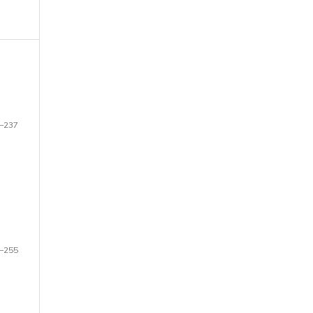
–237
–255