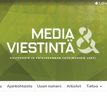
Lähe
u
Ajankohtaista
Uusin numero
Arkistot
Tietoa