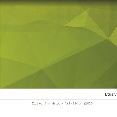
Etusiv
Etusivu
/
Arkistot
/
Vol 48 Nro 4 (2025)