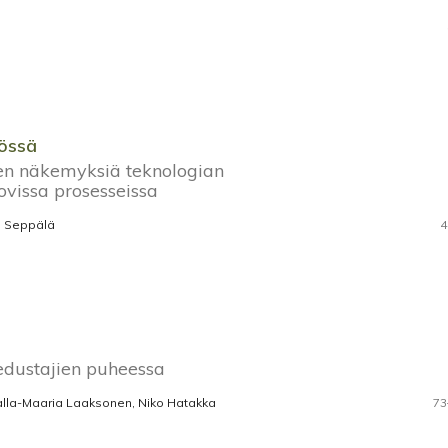
yössä
ten näkemyksiä teknologian
ovissa prosesseissa
ra Seppälä
4
dustajien puheessa
, Salla-Maaria Laaksonen, Niko Hatakka
73