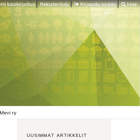
tä käsikirjoitus
Rekisteröidy
Kirjaudu sisään
Hae
Mevi ry
UUSIMMAT ARTIKKELIT