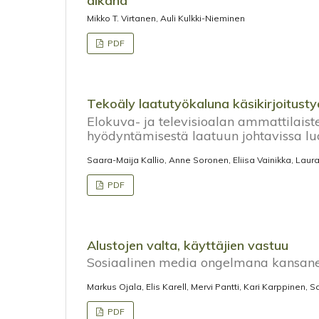
aikana
Mikko T. Virtanen, Auli Kulkki-Nieminen
PDF
Tekoäly laatutyökaluna käsikirjoitust
Elokuva- ja televisioalan ammattilais
hyödyntämisestä laatuun johtavissa lu
Saara-Maija Kallio, Anne Soronen, Eliisa Vainikka, Lau
PDF
Alustojen valta, käyttäjien vastuu
Sosiaalinen media ongelmana kansane
Markus Ojala, Elis Karell, Mervi Pantti, Kari Karppinen
PDF