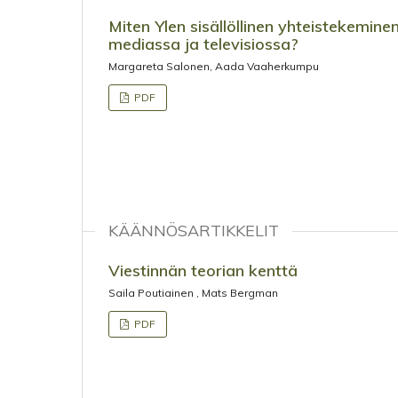
Miten Ylen sisällöllinen yhteistekemin
mediassa ja televisiossa?
Margareta Salonen, Aada Vaaherkumpu
PDF
KÄÄNNÖSARTIKKELIT
Viestinnän teorian kenttä
Saila Poutiainen , Mats Bergman
PDF