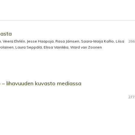
iasta
n, Veera Ehrlén, Jesse Haapoja, Rasa Jämsen, Saara-Maija Kallio, Liisa
266
volainen, Laura Seppälä, Eliisa Vainikka, Ward van Zoonen
lo – lihavuuden kuvasto mediassa
277