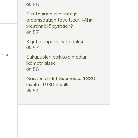
66
Strateginen viestintä ja
organisaation tavoitteet: Mihin
viestinnällä pyritään?
57
Kirjat ja raportit & tiedoksi
57
1–4
Sukupuolen paikkoja median
ikämatriisissa
56
Naistenlehdet Suomessa 1880-
luvulta 1930-luvulle
54