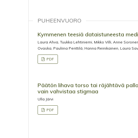
PUHEENVUORO
Kymmenen teesiä dataistuneesta med
Laura Ahva, Tuukka Lehtiniemi, Mikko Villi, Anne Sorone
Ovaska, Pauliina Penttilä, Hanna Reinikainen, Laura Sa
PDF
Päätön lihava torso tai räjähtävä pal
vain vahvistaa stigmaa
Ulla Järvi
PDF