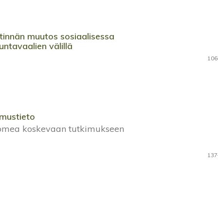
stinnän muutos sosiaalisessa
tavaalien välillä
106
mustieto
Suomea koskevaan tutkimukseen
137