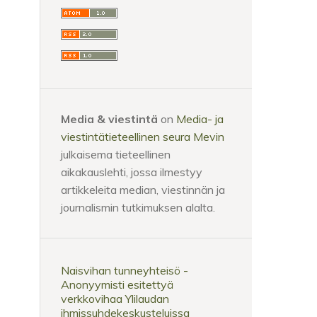
Media & viestintä
on
Media- ja
viestintätieteellinen seura Mevin
julkaisema tieteellinen
aikakauslehti, jossa ilmestyy
artikkeleita median, viestinnän ja
journalismin tutkimuksen alalta.
Naisvihan tunneyhteisö -
Anonyymisti esitettyä
verkkovihaa Ylilaudan
ihmissuhdekeskusteluissa