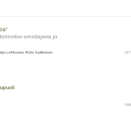
töä”
toimiston omistajana ja
atja Lehtisaari, Risto Suikkanen
217
kupuoli
238