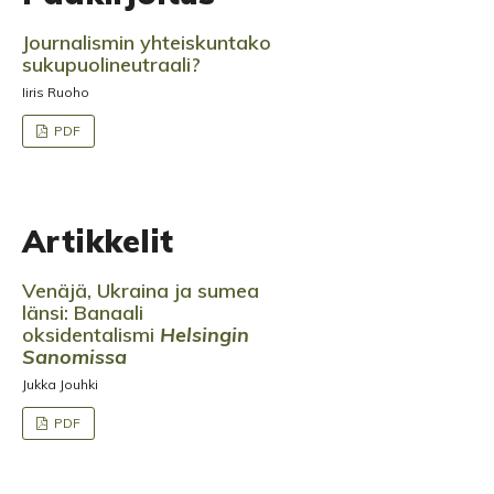
Journalismin yhteiskuntako
sukupuolineutraali?
Iiris Ruoho
PDF
Artikkelit
Venäjä, Ukraina ja sumea
länsi: Banaali
oksidentalismi
Helsingin
Sanomissa
Jukka Jouhki
PDF