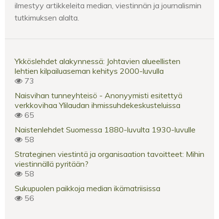
ilmestyy artikkeleita median, viestinnän ja journalismin
tutkimuksen alalta.
Ykköslehdet alakynnessä: Johtavien alueellisten
lehtien kilpailuaseman kehitys 2000-luvulla
73
Naisvihan tunneyhteisö - Anonyymisti esitettyä
verkkovihaa Ylilaudan ihmissuhdekeskusteluissa
65
Naistenlehdet Suomessa 1880-luvulta 1930-luvulle
58
Strateginen viestintä ja organisaation tavoitteet: Mihin
viestinnällä pyritään?
58
Sukupuolen paikkoja median ikämatriisissa
56