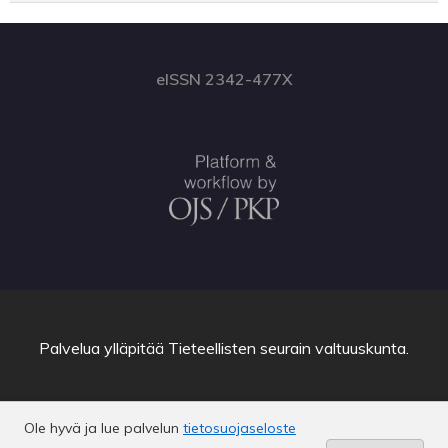
eISSN 2342-477X
Palvelua ylläpitää
Tieteellisten seurain valtuuskunta
.
Ole hyvä ja lue palvelun
tietosuojaseloste