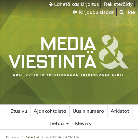
Lähetä käsikirjoitus
Rekisteröidy
Kirjaudu sisään
Hae
Etusivu
Ajankohtaista
Uusin numero
Arkistot
Tietoa
Mevi ry
Etusivu
/
Arkistot
/
Vol 38 Nro 4 (2015)