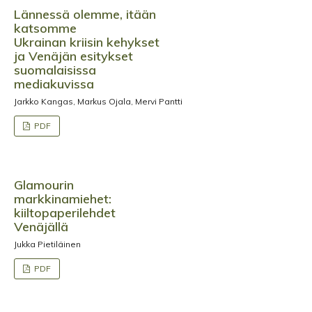
Lännessä olemme, itään
katsomme
Ukrainan kriisin kehykset
ja Venäjän esitykset
suomalaisissa
mediakuvissa
Jarkko Kangas, Markus Ojala, Mervi Pantti
PDF
Glamourin
markkinamiehet:
kiiltopaperilehdet
Venäjällä
Jukka Pietiläinen
PDF