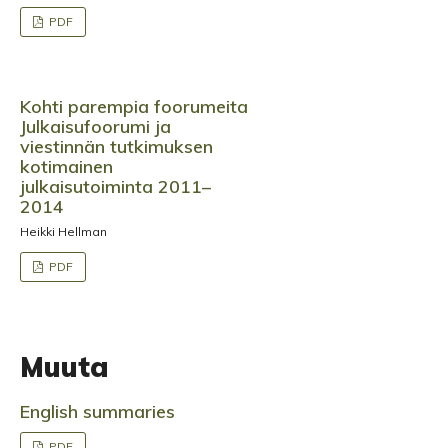
PDF
Kohti parempia foorumeita
Julkaisufoorumi ja
viestinnän tutkimuksen
kotimainen
julkaisutoiminta 2011–
2014
Heikki Hellman
PDF
Muuta
English summaries
PDF