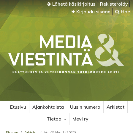
Lähetä käsikirjoitus
Rekisteröidy
Kirjaudu sisään
Hae
Etusivu
Ajankohtaista
Uusin numero
Arkistot
Tietoa
Mevi ry
Etusivu
/
Arkistot
/
Vol 45 Nro 1 (2022)