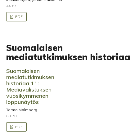
44-67
PDF
Suomalaisen
mediatutkimuksen historiaa
Suomalaisen
mediatutkimuksen
historiaa 11:
Mediavalistuksen
vuosikymmenen
loppunäytös
Tarmo Malmberg
68-78
PDF