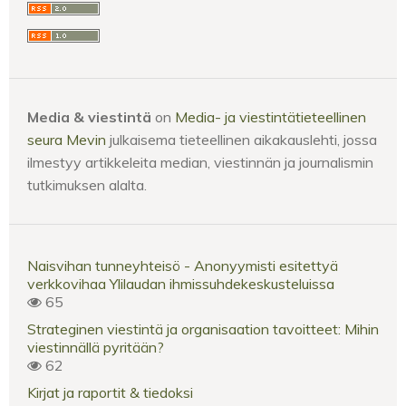
Media & viestintä
on
Media- ja viestintätieteellinen
seura Mevin
julkaisema tieteellinen aikakauslehti, jossa
ilmestyy artikkeleita median, viestinnän ja journalismin
tutkimuksen alalta.
Naisvihan tunneyhteisö - Anonyymisti esitettyä
verkkovihaa Ylilaudan ihmissuhdekeskusteluissa
65
Strateginen viestintä ja organisaation tavoitteet: Mihin
viestinnällä pyritään?
62
Kirjat ja raportit & tiedoksi