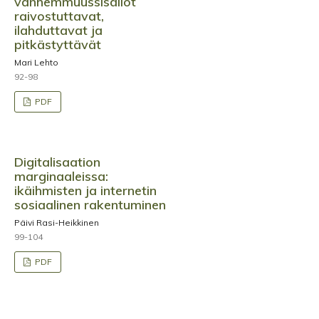
vanhemmuussisällöt
raivostuttavat,
ilahduttavat ja
pitkästyttävät
Mari Lehto
92-98
PDF
Digitalisaation
marginaaleissa:
ikäihmisten ja internetin
sosiaalinen rakentuminen
Päivi Rasi-Heikkinen
99-104
PDF