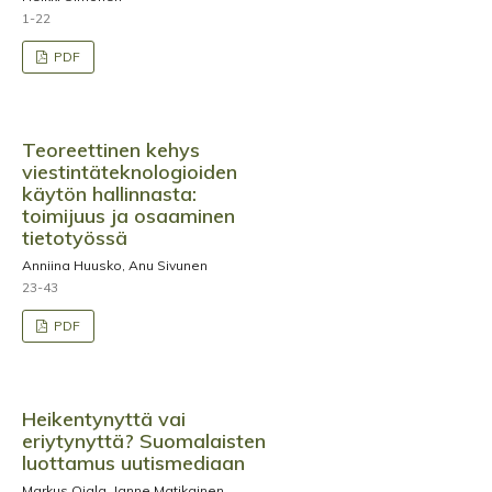
1-22
PDF
Teoreettinen kehys
viestintäteknologioiden
käytön hallinnasta:
toimijuus ja osaaminen
tietotyössä
Anniina Huusko, Anu Sivunen
23-43
PDF
Heikentynyttä vai
eriytynyttä? Suomalaisten
luottamus uutismediaan
Markus Ojala, Janne Matikainen