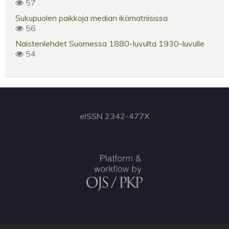
57
Sukupuolen paikkoja median ikämatriisissa
56
Naistenlehdet Suomessa 1880-luvulta 1930-luvulle
54
eISSN 2342-477X