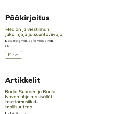
Pääkirjoitus
Median ja viestinnän
jakolinjoja ja suuntaviivoja
Mats Bergman, Saila Poutiainen
i-iv
PDF
Artikkelit
Radio Suomen ja Radio
Novan ohjelmasisällöt
taustamusiikki­
teollisuutena
Heikki Uimonen