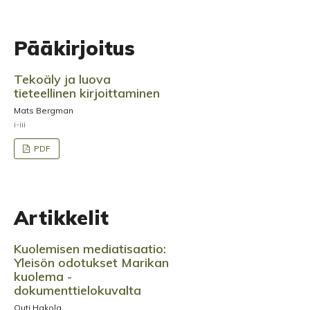
Pääkirjoitus
Tekoäly ja luova
tieteellinen kirjoittaminen
Mats Bergman
i-iii
PDF
Artikkelit
Kuolemisen mediatisaatio:
Yleisön odotukset Marikan
kuolema -
dokumenttielokuvalta
Outi Hakola