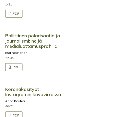
1-21
PDF
Poliittinen polarisaatio ja
journalismi: neljä
medialuottamusprofiilia
Esa Reunanen
22-45
PDF
Koronakäsityöt
Instagramin kuvavirrassa
Anna Kouhia
46-71
PDF