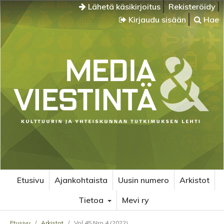
Lähetä käsikirjoitus
Rekisteröidy
Kirjaudu sisään
Hae
Etusivu
Ajankohtaista
Uusin numero
Arkistot
Tietoa
Mevi ry
Etusivu
/
Arkistot
/
Vol 45 Nro 4 (2022)