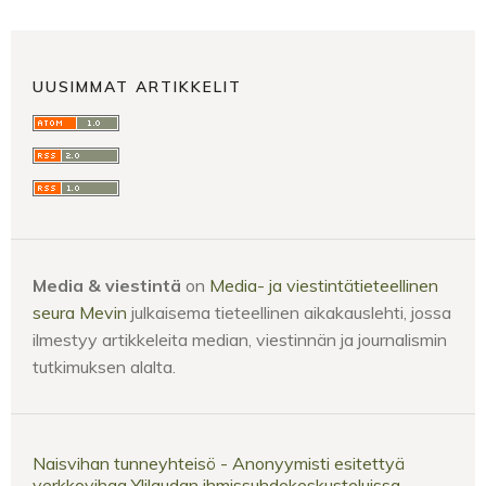
UUSIMMAT ARTIKKELIT
Media & viestintä
on
Media- ja viestintätieteellinen
seura Mevin
julkaisema tieteellinen aikakauslehti, jossa
ilmestyy artikkeleita median, viestinnän ja journalismin
tutkimuksen alalta.
Naisvihan tunneyhteisö - Anonyymisti esitettyä
verkkovihaa Ylilaudan ihmissuhdekeskusteluissa