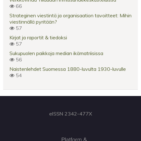
66
Strateginen viestintä ja organisaation tavoitteet: Mihin
viestinnällä pyritään?
57
Kirjat ja raportit & tiedoksi
57
Sukupuolen paikkoja median ikämatriisissa
56
Naistenlehdet Suomessa 1880-luvulta 1930-luvulle
54
eISSN 2342-477X