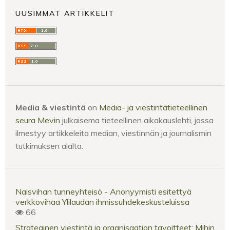
UUSIMMAT ARTIKKELIT
Media & viestintä
on
Media- ja viestintätieteellinen
seura Mevin
julkaisema tieteellinen aikakauslehti, jossa
ilmestyy artikkeleita median, viestinnän ja journalismin
tutkimuksen alalta.
Naisvihan tunneyhteisö - Anonyymisti esitettyä
verkkovihaa Ylilaudan ihmissuhdekeskusteluissa
66
Strateginen viestintä ja organisaation tavoitteet: Mihin