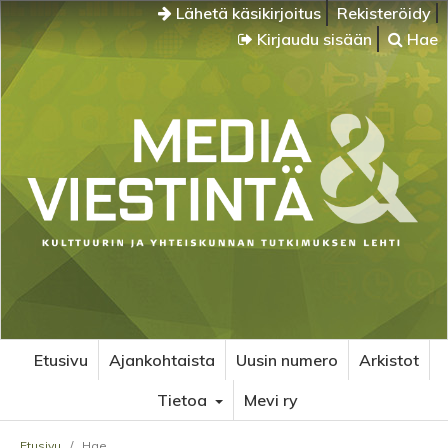
Lähetä käsikirjoitus
Rekisteröidy
Kirjaudu sisään
Hae
Etusivu
Ajankohtaista
Uusin numero
Arkistot
Tietoa
Mevi ry
Etusivu
/
Hae