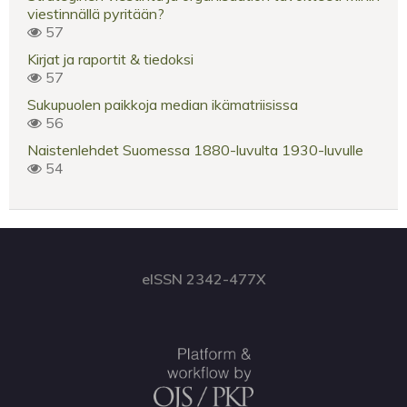
viestinnällä pyritään?
57
Kirjat ja raportit & tiedoksi
57
Sukupuolen paikkoja median ikämatriisissa
56
Naistenlehdet Suomessa 1880-luvulta 1930-luvulle
54
eISSN 2342-477X