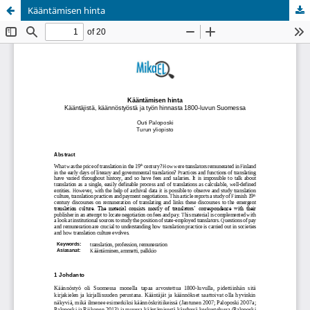
Kääntämisen hinta
Palvelua ylläpitää
Tieteellisten seurain valtuuskunta
.