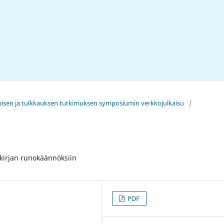
misen ja tulkkauksen tutkimuksen symposiumin verkkojulkaisu
/
kirjan runokäännöksiin
PDF