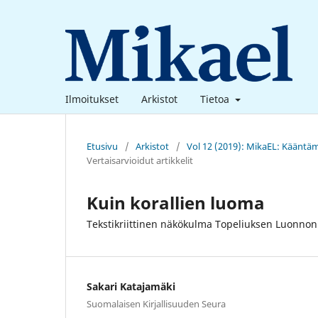
Ilmoitukset
Arkistot
Tietoa
Etusivu
/
Arkistot
/
Vol 12 (2019): MikaEL: Kääntä
Vertaisarvioidut artikkelit
Kuin korallien luoma
Tekstikriittinen näkökulma Topeliuksen Luonnon
Sakari Katajamäki
Suomalaisen Kirjallisuuden Seura