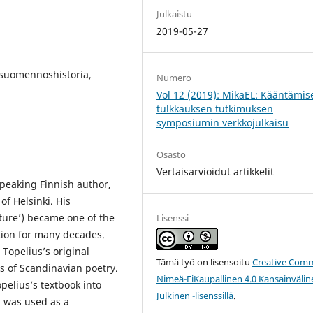
Julkaistu
2019-05-27
, suomennoshistoria,
Numero
Vol 12 (2019): MikaEL: Kääntämis
tulkkauksen tutkimuksen
symposiumin verkkojulkaisu
Osasto
Vertaisarvioidut artikkelit
peaking Finnish author,
 of Helsinki. His
ture’) became one of the
Lisenssi
ction for many decades.
 Topelius’s original
Tämä työ on lisensoitu
Creative Com
 of Scandinavian poetry.
Nimeä-EiKaupallinen 4.0 Kansainvälin
pelius’s textbook into
Julkinen -lisenssillä
.
a was used as a