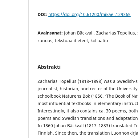
DOI:
https://doi.org/10.61200/mikael.129365
Avainsanat:
Johan Bäckvall, Zacharias Topelius
runous, tekstuaalitieteet, kollaatio
Abstrakti
Zacharias Topelius (1818–1898) was a Swedish-s
journalist, historian, and rector of the University
schoolbook Naturens Bok (1856, ‘The Book of Na
most influential textbooks in elementary instru
Interestingly, it also contains ca. 30 poems, both
poems and Swedish translations and adaptations
In 1860 Johan Bäckvall (1817–1883) translated To
Finnish. Since then, the translation Luonnonkirj