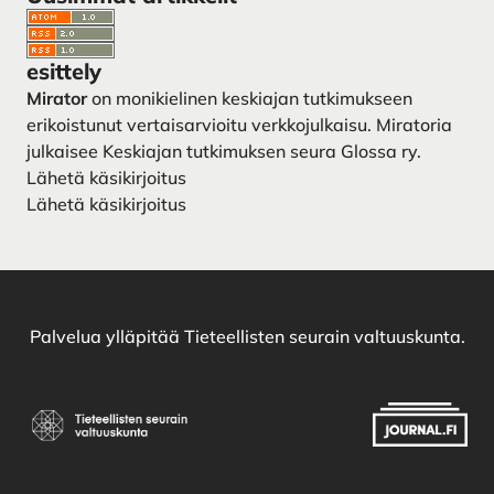
Toimituskunta
Yhteystiedot
esittely
Mirator
on monikielinen keskiajan tutkimukseen
erikoistunut vertaisarvioitu verkkojulkaisu. Miratoria
julkaisee
Keskiajan tutkimuksen seura Glossa ry
.
Lähetä käsikirjoitus
Lähetä käsikirjoitus
Palvelua ylläpitää
Tieteellisten seurain valtuuskunta
.