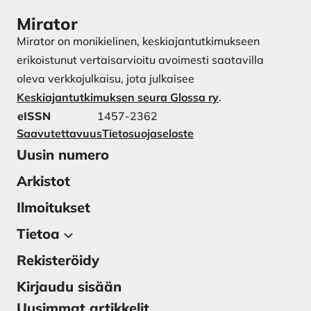
Mirator
Mirator on monikielinen, keskiajantutkimukseen
erikoistunut vertaisarvioitu avoimesti saatavilla
oleva verkkojulkaisu, jota julkaisee
Keskiajantutkimuksen seura Glossa ry
.
eISSN
1457-2362
Saavutettavuus
Tietosuojaseloste
Uusin numero
Arkistot
Ilmoitukset
Tietoa
Rekisteröidy
Tietoa julkaisusta
Käsikirjoitukset
Kirjaudu sisään
Teemanumerot
Uusimmat artikkelit