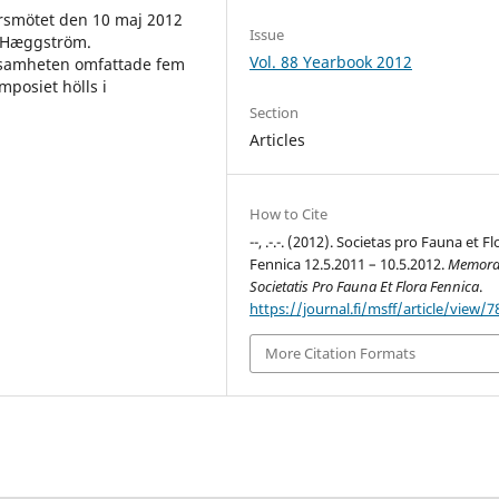
årsmötet den 10 maj 2012
Issue
m Hæggström.
Vol. 88 Yearbook 2012
ksamheten omfattade fem
posiet hölls i
Section
Articles
How to Cite
--, .-.-. (2012). Societas pro Fauna et Fl
Fennica 12.5.2011 – 10.5.2012.
Memor
Societatis Pro Fauna Et Flora Fennica
.
https://journal.fi/msff/article/view/7
More Citation Formats