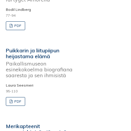
Bodil Lindberg
77-94
PDF
Puikkarin ja liitupiipun
heijastama elämä
Paikallismuseon
esinekokoelma biografiana
saaresta ja sen ihmisistä
Laura Seesmeri
95-110
PDF
Merikapteenit