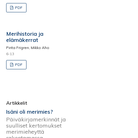
PDF
Merihistoria ja
elämäkerrat
Pirita Frigren, Mikko Aho
6-13
PDF
Artikkelit
Isäni oli merimies?
Päiväkirjamerkinnät ja
suulliset kertomukset
merimieheyttä
rakentamassa