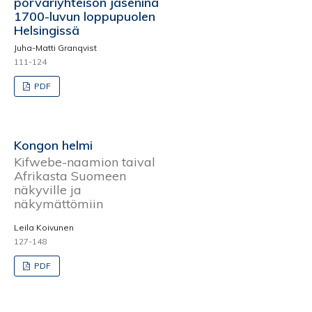
porvariyhteisön jäseninä
1700-luvun loppupuolen
Helsingissä
Juha-Matti Granqvist
111-124
PDF
Kongon helmi
Kifwebe-naamion taival
Afrikasta Suomeen
näkyville ja
näkymättömiin
Leila Koivunen
127-148
PDF