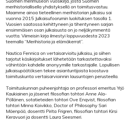
Suomen merimuseon vuosikirja, josta Suomen
merihistoriallisella yhdistyksellä on toimitusvastuu.
Maamme ainoa tieteellinen merihistorian julkaisu sai
vuonna 2015 Julkaisufoorumin luokituksen tasolla 1.
Vuosien saatossa kehittyneen ja tihentyneen sarjan
ensimmäisen osan julkaisusta on jo neljäkymmentä
vuotta. Viimeisin kirja ilmestyi loppuvuodesta 2023
teemalla “Merihistoria ja elämäkerrat”.
Nautica Fennica on vertaisarvioitu julkaisu, ja siihen
tarjotut käsikirjoitukset lähetetään tarkastettavaksi
vähintään kahdelle anonyymille tarkastajalle. Lopullisen
julkaisupäätöksen tekee asiantuntijoista koostuva
toimituskunta vertaisarvioinnin lausuntojen perusteella.
Toimituskunnan puheenjohtaja on professori emeritus Yrjö
Kaukiainen ja jäsenet filosofian tohtori Anne Ala-
Pöllänen, sotatieteiden tohtori Ove Enqvist, filosofian
tohtori Minna Koivikko, Doctor of Philosophy Sari
Mäenpää, dosentti Pirita Frigren, filosofian tohtori Kirsi
Keravuori ja dosentti Laura Seesmeri.