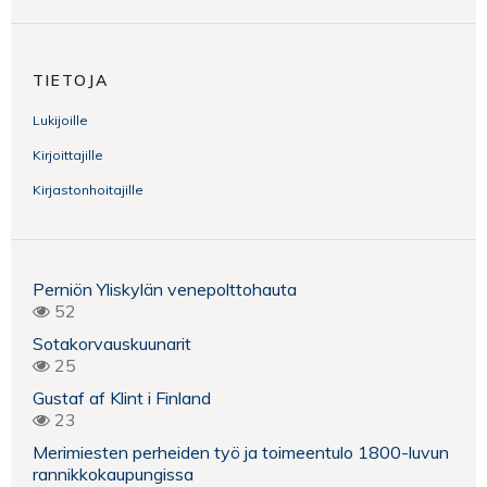
TIETOJA
Lukijoille
Kirjoittajille
Kirjastonhoitajille
Perniön Yliskylän venepolttohauta
52
Sotakorvauskuunarit
25
Gustaf af Klint i Finland
23
Merimiesten perheiden työ ja toimeentulo 1800-luvun
rannikkokaupungissa