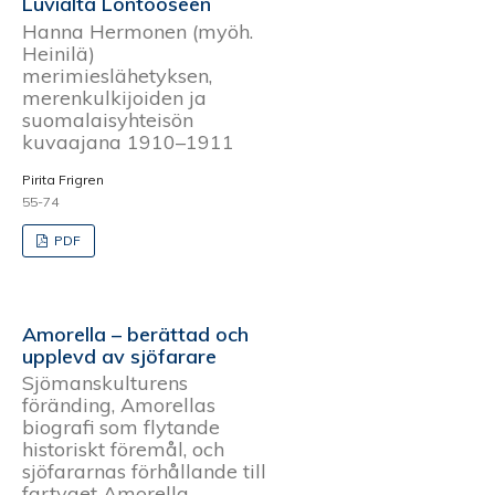
Luvialta Lontooseen
Hanna Hermonen (myöh.
Heinilä)
merimieslähetyksen,
merenkulkijoiden ja
suomalaisyhteisön
kuvaajana 1910–1911
Pirita Frigren
55-74
PDF
Amorella – berättad och
upplevd av sjöfarare
Sjömanskulturens
föränding, Amorellas
biografi som flytande
historiskt föremål, och
sjöfararnas förhållande till
fartyget Amorella