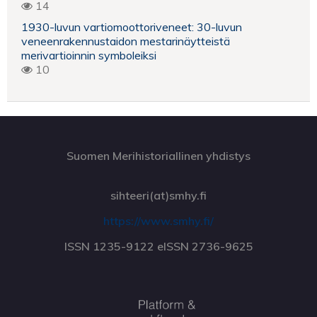
14
1930-luvun vartiomoottoriveneet: 30-luvun
veneenrakennustaidon mestarinäytteistä
merivartioinnin symboleiksi
10
Suomen Merihistoriallinen yhdistys
sihteeri(at)smhy.fi
https://www.smhy.fi/
ISSN 1235-9122 eISSN 2736-9625