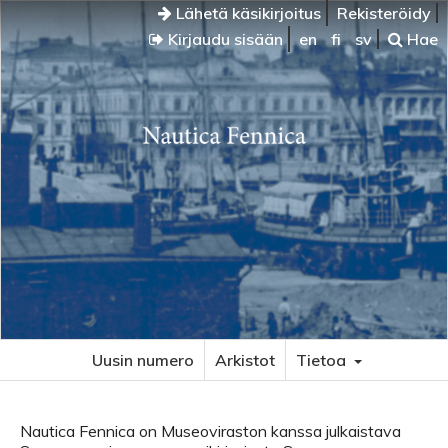
Lähetä käsikirjoitus
Rekisteröidy
Kirjaudu sisään
en
fi
sv
Hae
Uusin numero
Arkistot
Tietoa
Nautica Fennica on Museoviraston kanssa julkaistava