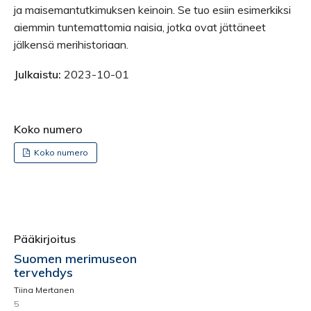
ja maisemantutkimuksen keinoin. Se tuo esiin esimerkiksi
aiemmin tuntemattomia naisia, jotka ovat jättäneet
jälkensä merihistoriaan.
Julkaistu:
2023-10-01
Koko numero
Koko numero
Pääkirjoitus
Suomen merimuseon
tervehdys
Tiina Mertanen
5